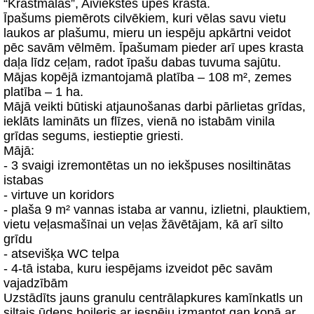
“Krastmalas”, Aiviekstes upes krastā.
Īpašums piemērots cilvēkiem, kuri vēlas savu vietu
laukos ar plašumu, mieru un iespēju apkārtni veidot
pēc savām vēlmēm. Īpašumam pieder arī upes krasta
daļa līdz ceļam, radot īpašu dabas tuvuma sajūtu.
Mājas kopējā izmantojamā platība – 108 m², zemes
platība – 1 ha.
Mājā veikti būtiski atjaunošanas darbi pārlietas grīdas,
ieklāts lamināts un flīzes, vienā no istabām vinila
grīdas segums, iestieptie griesti.
Mājā:
- 3 svaigi izremontētas un no iekšpuses nosiltinātas
istabas
- virtuve un koridors
- plaša 9 m² vannas istaba ar vannu, izlietni, plauktiem,
vietu veļasmašīnai un veļas žāvētājam, kā arī silto
grīdu
- atsevišķa WC telpa
- 4-tā istaba, kuru iespējams izveidot pēc savām
vajadzībām
Uzstādīts jauns granulu centrālapkures kamīnkatls un
siltais ūdens boileris ar iespēju izmantot gan kopā ar