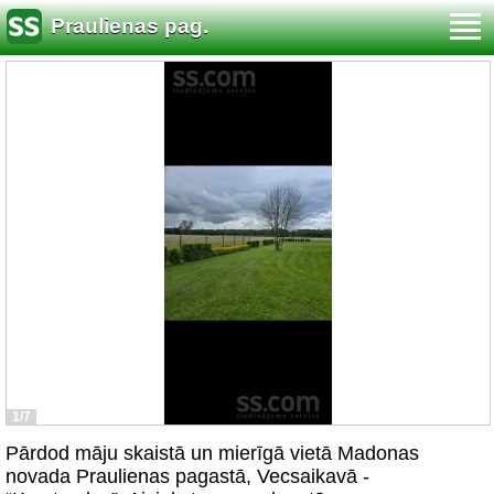
Praulienas pag.
1/7
Pārdod māju skaistā un mierīgā vietā Madonas
novada Praulienas pagastā, Vecsaikavā -