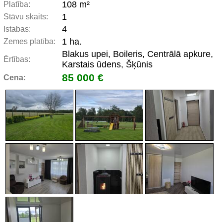
108 m²
Platība:
1
Stāvu skaits:
4
Istabas:
1 ha.
Zemes platība:
Blakus upei, Boileris, Centrālā apkure,
Ērtības:
Karstais ūdens, Šķūnis
85 000 €
Cena: