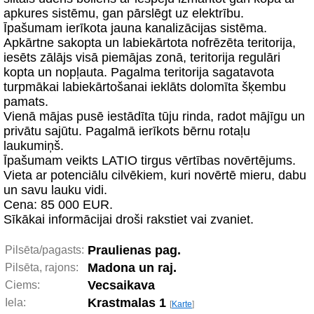
apkures sistēmu, gan pārslēgt uz elektrību.
Īpašumam ierīkota jauna kanalizācijas sistēma.
Apkārtne sakopta un labiekārtota nofrēzēta teritorija,
iesēts zālājs visā piemājas zonā, teritorija regulāri
kopta un nopļauta. Pagalma teritorija sagatavota
turpmākai labiekārtošanai ieklāts dolomīta šķembu
pamats.
Vienā mājas pusē iestādīta tūju rinda, radot mājīgu un
privātu sajūtu. Pagalmā ierīkots bērnu rotaļu
laukumiņš.
Īpašumam veikts LATIO tirgus vērtības novērtējums.
Vieta ar potenciālu cilvēkiem, kuri novērtē mieru, dabu
un savu lauku vidi.
Cena: 85 000 EUR.
Sīkākai informācijai droši rakstiet vai zvaniet.
Praulienas pag.
Pilsēta/pagasts:
Madona un raj.
Pilsēta, rajons:
Vecsaikava
Ciems:
Krastmalas 1
Iela:
[
Karte
]