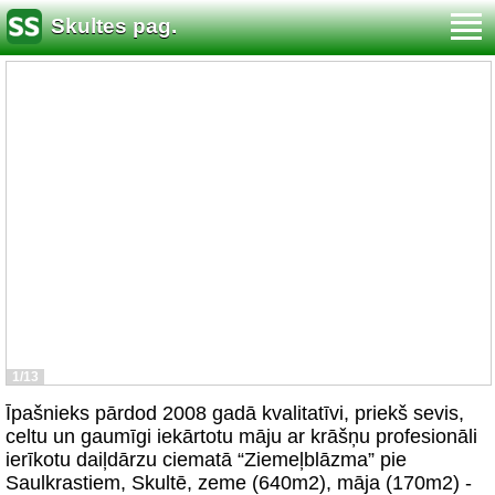
Skultes pag.
1/13
Īpašnieks pārdod 2008 gadā kvalitatīvi, priekš sevis,
celtu un gaumīgi iekārtotu māju ar krāšņu profesionāli
ierīkotu daiļdārzu ciematā “Ziemeļblāzma” pie
Saulkrastiem, Skultē, zeme (640m2), māja (170m2) -