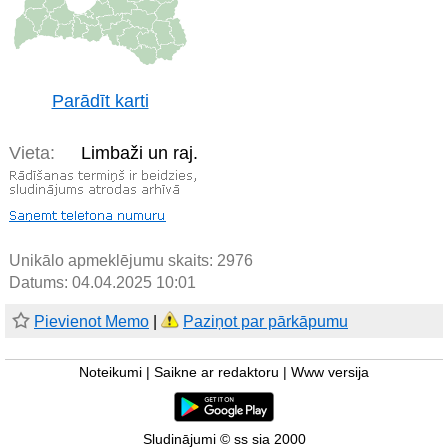
Parādīt karti
Vieta:
Limbaži un raj.
Unikālo apmeklējumu skaits:
2976
Datums: 04.04.2025 10:01
Pievienot Memo
|
Paziņot par pārkāpumu
Noteikumi
|
Saikne ar redaktoru
|
Www versija
Sludinājumi © ss sia 2000