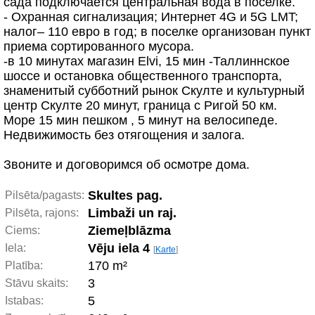
сада подключается центральная вода в поселке.
- Охранная сигнализация; Интернет 4G и 5G LMT;
налог– 110 евро в год; в поселке организован пункт
приема сортированного мусора.
-в 10 минутах магазин Elvi, 15 мин -Таллиннское
шоссе и остановка общественного транспорта,
знаменитый субботний рынок Скулте и культурный
центр Скулте 20 минут, граница с Ригой 50 км.
Море 15 мин пешком , 5 минут на велосипеде.
Недвижимость без отягощения и залога.
Звоните и договоримся об осмотре дома.
Skultes pag.
Pilsēta/pagasts:
Limbaži un raj.
Pilsēta, rajons:
Ziemeļblāzma
Ciems:
Vēju iela 4
Iela:
[
Karte
]
170 m²
Platība:
3
Stāvu skaits:
5
Istabas: