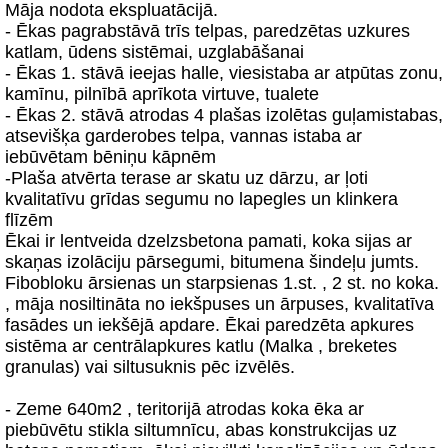
Māja nodota ekspluatācijā.
- Ēkas pagrabstāvā trīs telpas, paredzētas uzkures
katlam, ūdens sistēmai, uzglabāšanai
- Ēkas 1. stāvā ieejas halle, viesistaba ar atpūtas zonu,
kamīnu, pilnībā aprīkota virtuve, tualete
- Ēkas 2. stāvā atrodas 4 plašas izolētas guļamistabas,
atsevišķa garderobes telpa, vannas istaba ar
iebūvētam bēniņu kāpnēm
-Plaša atvērta terase ar skatu uz dārzu, ar ļoti
kvalitatīvu grīdas segumu no lapegles un klinkera
flīzēm
Ēkai ir lentveida dzelzsbetona pamati, koka sijas ar
skaņas izolāciju pārsegumi, bitumena šindeļu jumts.
Fibobloku ārsienas un starpsienas 1.st. , 2 st. no koka.
, māja nosiltināta no iekšpuses un ārpuses, kvalitatīva
fasādes un iekšējā apdare. Ēkai paredzēta apkures
sistēma ar centrālapkures katlu (Malka , breketes
granulas) vai siltusuknis pēc izvēlēs.
- Zeme 640m2 , teritorijā atrodas koka ēka ar
piebūvētu stikla siltumnīcu, abas konstrukcijas uz