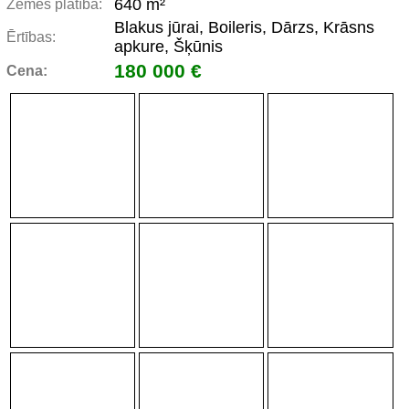
640 m²
Zemes platība:
Blakus jūrai, Boileris, Dārzs, Krāsns
Ērtības:
apkure, Šķūnis
180 000 €
Cena: