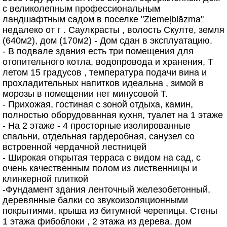
с великолепным профессиональным
ландшафтным садом в поселке "Ziemeļblāzma"
недалеко от г . Саулкрасты , волость Скулте, земля
(640м2), дом (170м2) - Дом сдан в эксплуатацию.
- В подвале здания есть три помещения для
отопительного котла, водопровода и хранения, Т
летом 15 градусов , температура подачи вина и
прохладительных напитков идеальна , зимой в
морозы в помещении нет минусовой Т.
- Прихожая, гостиная с зоной отдыха, камин,
полностью оборудованная кухня, туалет на 1 этаже
- На 2 этаже - 4 просторные изолированные
спальни, отдельная гардеробная, санузел со
встроенной чердачной лестницей
- Широкая открытая терраса с видом на сад, с
очень качественным полом из лиственницы и
клинкерной плиткой
-Фундамент здания ленточный железобетонный,
деревянные балки со звукоизоляционными
покрытиями, крыша из битумной черепицы. Стены
1 этажа фибоблоки , 2 этажа из дерева, дом