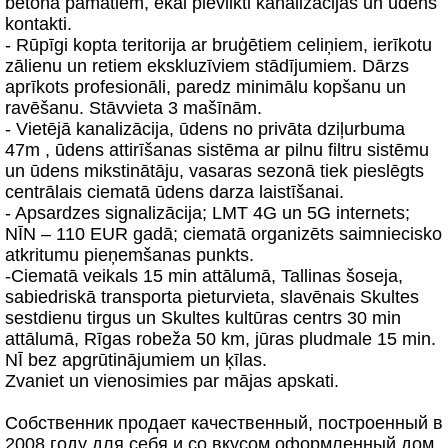
betona pamatiem, ēkai pievilkti kanalizācijas un ūdens
kontakti.
- Rūpīgi kopta teritorija ar bruģētiem celiņiem, ierīkotu
zālienu un retiem ekskluzīviem stādījumiem. Dārzs
aprīkots profesionāli, paredz minimālu kopšanu un
ravēšanu. Stāvvieta 3 mašīnām.
- Vietējā kanalizācija, ūdens no privāta dziļurbuma
47m , ūdens attirīšanas sistēma ar pilnu filtru sistēmu
un ūdens mikstinātāju, vasaras sezonā tiek pieslēgts
centrālais ciematā ūdens darza laistīšanai.
- Apsardzes signalizācija; LMT 4G un 5G internets;
NĪN – 110 EUR gadā; ciematā organizēts saimniecisko
atkritumu pieņemšanas punkts.
-Ciematā veikals 15 min attālumā, Tallinas šoseja,
sabiedriskā transporta pieturvieta, slavēnais Skultes
sestdienu tirgus un Skultes kultūras centrs 30 min
attālumā, Rīgas robeža 50 km, jūras pludmale 15 min.
NĪ bez apgrūtinājumiem un ķīlas.
Zvaniet un vienosimies par mājas apskati.
Собственник продает качественный, построенный в
2008 году для себя и со вкусом оформленный дом