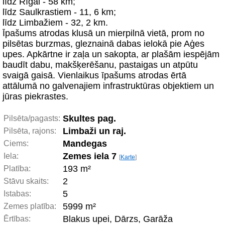
līdz Rīgai - 58 km;
līdz Saulkrastiem - 11, 6 km;
līdz Limbažiem - 32, 2 km.
Īpašums atrodas klusā un mierpilnā vietā, prom no
pilsētas burzmas, gleznainā dabas ielokā pie Aģes
upes. Apkārtne ir zaļa un sakopta, ar plašām iespējām
baudīt dabu, makšķerēšanu, pastaigas un atpūtu
svaigā gaisā. Vienlaikus īpašums atrodas ērtā
attālumā no galvenajiem infrastruktūras objektiem un
jūras piekrastes.
Skultes pag.
Pilsēta/pagasts:
Limbaži un raj.
Pilsēta, rajons:
Mandegas
Ciems:
Zemes iela 7
Iela:
[
Karte
]
193 m²
Platība:
2
Stāvu skaits:
5
Istabas:
5999 m²
Zemes platība:
Blakus upei, Dārzs, Garāža
Ērtības: