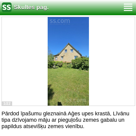
Skultes pag.
1/22
Pārdod īpašumu gleznainā Aģes upes krastā, Līvānu
tipa dzīvojamo māju ar pieguļošu zemes gabalu un
papildus atsevišķu zemes vienību.