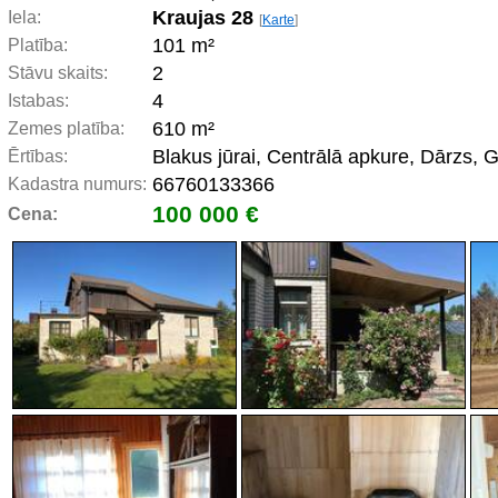
Kraujas 28
Iela:
[
Karte
]
101 m²
Platība:
2
Stāvu skaits:
4
Istabas:
610 m²
Zemes platība:
Blakus jūrai, Centrālā apkure, Dārzs, 
Ērtības:
66760133366
Kadastra numurs:
100 000 €
Cena: