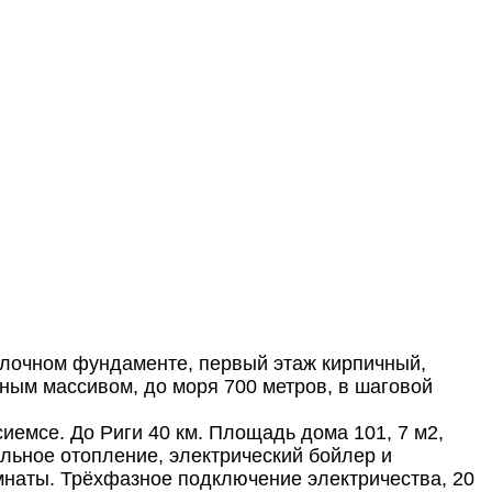
блочном фундаменте, первый этаж кирпичный,
ным массивом, до моря 700 метров, в шаговой
иемсе. До Риги 40 км. Площадь дома 101, 7 м2,
льное отопление, электрический бойлер и
омнаты. Трёхфазное подключение электричества, 20