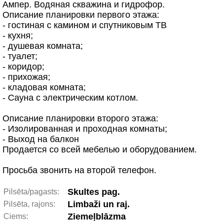
Ампер. Водяная скважина и гидрофор.
Описание планировки первого этажа:
- гостиная с камином и спутниковым ТВ
- кухня;
- душевая комната;
- туалет;
- коридор;
- прихожая;
- кладовая комната;
- Сауна с электрическим котлом.
Описание планировки второго этажа:
- Изолированная и проходная комнаты;
- Выход на балкон
Продается со всей мебелью и оборудованием.
Просьба звонить на второй телефон.
Skultes pag.
Pilsēta/pagasts:
Limbaži un raj.
Pilsēta, rajons:
Ziemeļblāzma
Ciems: