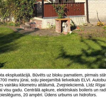
 ekspluatācijā. Būvēts uz bloku pamatiem, pirmais stāvs 
00 metru jūrai, soļu pieejamībā lielveikals ELVI. Autob
zs vairāku kilometru attālumā, Zvejniekciemā. Līdz Rīga
 visu gadu. Centrālā apkure, elektriskais boileris un rad
s pieslēgums, 20 ampēri. Ūdens urbums un hidrofors.