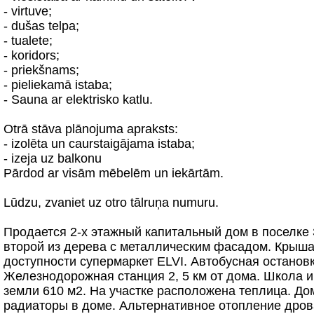
- virtuve;
- dušas telpa;
- tualete;
- koridors;
- priekšnams;
- pieliekamā istaba;
- Sauna ar elektrisko katlu.
Otrā stāva plānojuma apraksts:
- izolēta un caurstaigājama istaba;
- izeja uz balkonu
Pārdod ar visām mēbelēm un iekārtām.
Lūdzu, zvaniet uz otro tālruņa numuru.
Продается 2-х этажный капитальный дом в поселке
второй из дерева с металлическим фасадом. Крыша
доступности супермаркет ELVI. Автобусная останов
Железнодорожная станция 2, 5 км от дома. Школа и 
земли 610 м2. На участке расположена теплица. До
радиаторы в доме. Альтернативное отопление дрова