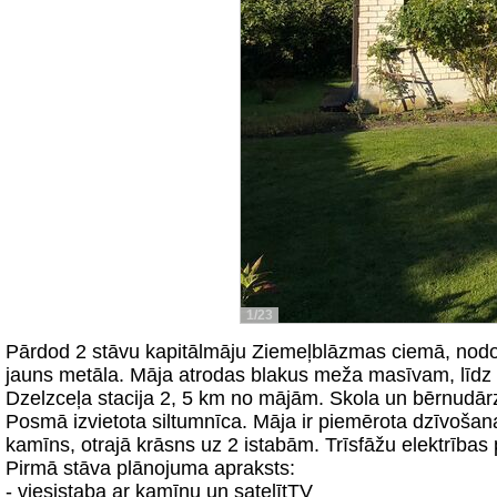
1/23
Pārdod 2 stāvu kapitālmāju Ziemeļblāzmas ciemā, nodota
jauns metāla. Māja atrodas blakus meža masīvam, līdz 7
Dzelzceļa stacija 2, 5 km no mājām. Skola un bērnudār
Posmā izvietota siltumnīca. Māja ir piemērota dzīvošanai
kamīns, otrajā krāsns uz 2 istabām. Trīsfāžu elektrība
Pirmā stāva plānojuma apraksts:
- viesistaba ar kamīnu un satelītTV