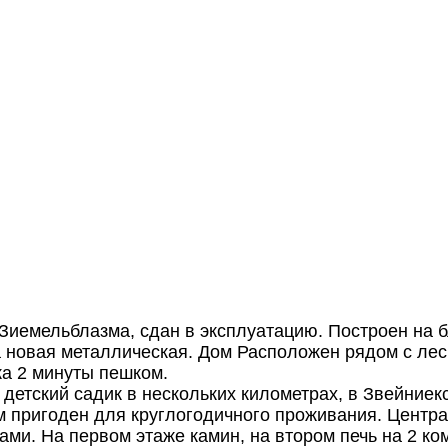
 Зиемельблазма, сдан в эксплуатацию. Построен на 
 новая металлическая. Дом Расположен рядом с лес
ка 2 минуты пешком.
детский садик в нескольких километрах, в Звейниекс
м пригоден для круглогодичного проживания. Центра
ми. На первом этаже камин, на втором печь на 2 к