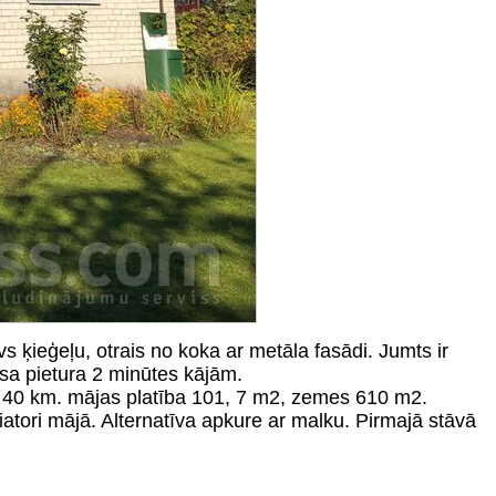
ķieģeļu, otrais no koka ar metāla fasādi. Jumts ir
usa pietura 2 minūtes kājām.
i 40 km. mājas platība 101, 7 m2, zemes 610 m2.
iatori mājā. Alternatīva apkure ar malku. Pirmajā stāvā