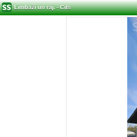
Limbaži un raj. - Cits