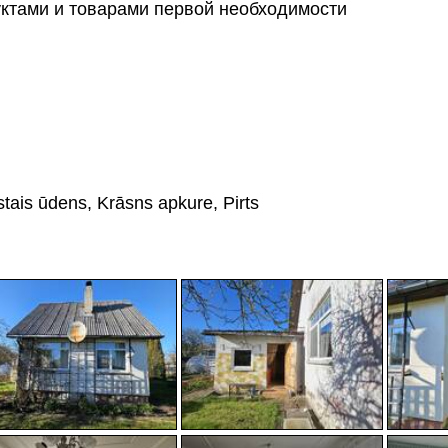
уктами и товарами первой необходимости
stais ūdens, Krāsns apkure, Pirts