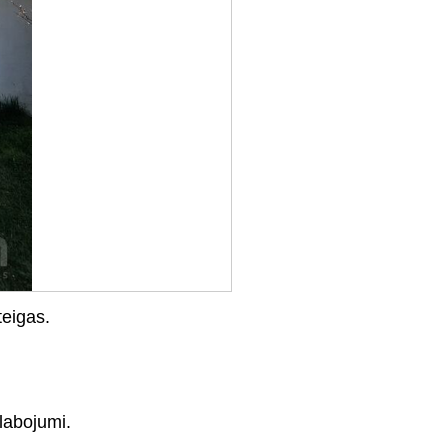
teigas.
zlabojumi.