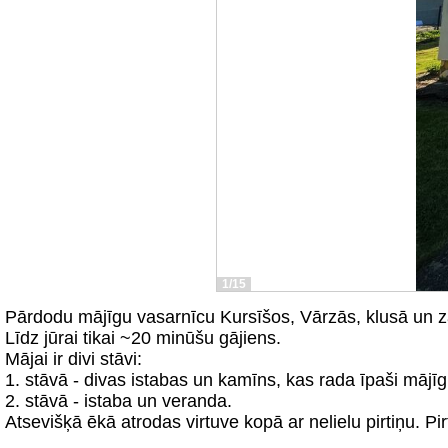
1/15
Pārdodu mājīgu vasarnīcu Kursīšos, Vārzās, klusā un zaļ
Līdz jūrai tikai ~20 minūšu gājiens.
Mājai ir divi stāvi:
1. stāvā - divas istabas un kamīns, kas rada īpaši māj
2. stāvā - istaba un veranda.
Atsevišķā ēkā atrodas virtuve kopā ar nelielu pirtiņu. P