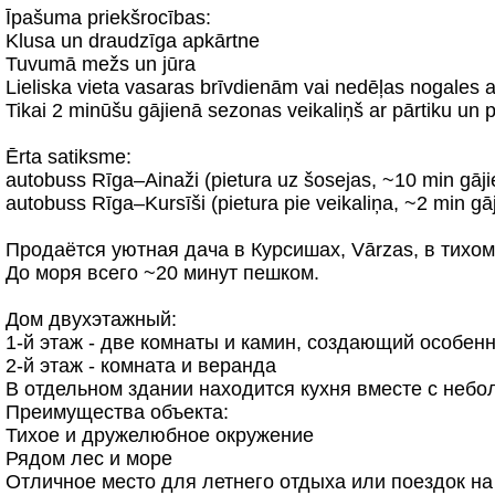
Īpašuma priekšrocības:
Klusa un draudzīga apkārtne
Tuvumā mežs un jūra
Lieliska vieta vasaras brīvdienām vai nedēļas nogales a
Tikai 2 minūšu gājienā sezonas veikaliņš ar pārtiku u
Ērta satiksme:
autobuss Rīga–Ainaži (pietura uz šosejas, ~10 min gāji
autobuss Rīga–Kursīši (pietura pie veikaliņa, ~2 min gā
Продаётся уютная дача в Курсишах, Vārzas, в тихом
До моря всего ~20 минут пешком.
Дом двухэтажный:
1-й этаж - две комнаты и камин, создающий особе
2-й этаж - комната и веранда
В отдельном здании находится кухня вместе с неб
Преимущества объекта:
Тихое и дружелюбное окружение
Рядом лес и море
Отличное место для летнего отдыха или поездок н