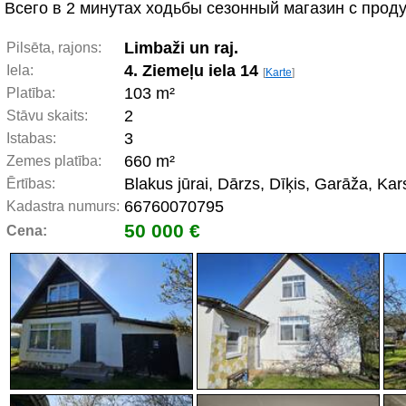
Всего в 2 минутах ходьбы сезонный магазин с прод
Limbaži un raj.
Pilsēta, rajons:
4. Ziemeļu iela 14
Iela:
[
Karte
]
103 m²
Platība:
2
Stāvu skaits:
3
Istabas:
660 m²
Zemes platība:
Blakus jūrai, Dārzs, Dīķis, Garāža, Kar
Ērtības:
66760070795
Kadastra numurs:
50 000 €
Cena: