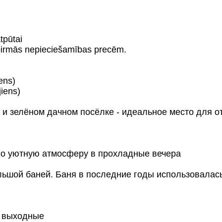
tpūtai
n pirmās nepieciešamības precēm.
ens)
jiens)
 и зелёном дачном посёлке - идеальное место для от
нно уютную атмосферу в прохладные вечера
ольшой баней. Баня в последние годы использовалас
а выходные