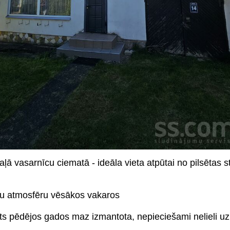
ā vasarnīcu ciematā - ideāla vieta atpūtai no pilsētas s
īgu atmosfēru vēsākos vakaros
irts pēdējos gados maz izmantota, nepieciešami nelieli u