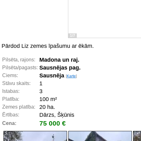
1/7
Pārdod Liz zemes īpašumu ar ēkām.
Madona un raj.
Pilsēta, rajons:
Sausnējas pag.
Pilsēta/pagasts:
Sausnēja
Ciems:
[
Karte
]
1
Stāvu skaits:
3
Istabas:
100 m²
Platība:
20 ha.
Zemes platība:
Dārzs, Šķūnis
Ērtības:
75 000 €
Cena: