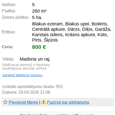
5
Istabas:
260 m²
Platība:
5 ha.
Zemes platība:
Blakus ezeram, Blakus upei, Boileris,
Centrālā apkure, Dārzs, Dīķis, Garāža,
Ērtības:
Karstais ūdens, Krāsns apkure, Kūts,
Pirts, Šķūnis
800 €
Cena:
Vieta:
Madona un raj.
Unikālo apmeklējumu skaits:
553
Datums: 29.04.2026 21:06
Pievienot Memo
|
Paziņot par pārkāpumu