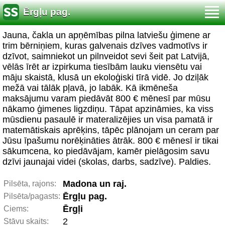
Ērgļu pag.
Jauna, čakla un apņēmības pilna latviešu ģimene ar
trim bērniņiem, kuras galvenais dzīves vadmotīvs ir
dzīvot, saimniekot un pilnveidot sevi šeit pat Latvijā,
vēlās īrēt ar izpirkuma tiesībām lauku viensētu vai
māju skaistā, klusā un ekoloģiski tīrā vidē. Jo dziļāk
mežā vai tālāk pļavā, jo labāk. Kā ikmēneša
maksājumu varam piedāvāt 800 € mēnesī par mūsu
nākamo ģimenes ligzdiņu. Tāpat apzināmies, ka viss
mūsdienu pasaulē ir materalizējies un visa pamatā ir
matemātiskais aprēķins, tāpēc plānojam un ceram par
Jūsu īpašumu norēķināties ātrāk. 800 € mēnesī ir tikai
sākumcena, ko piedāvājam, kamēr pielāgosim savu
dzīvi jaunajai videi (skolas, darbs, sadzīve). Paldies.
Madona un raj.
Pilsēta, rajons:
Ērgļu pag.
Pilsēta/pagasts:
Ērgļi
Ciems:
2
Stāvu skaits: