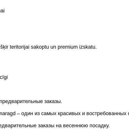
ai
šķir teritorijai sakoptu un premium izskatu.
cīgi
 предварительные заказы.
aragd – один из самых красивых и востребованных с
редварительные заказы на весеннюю посадку.