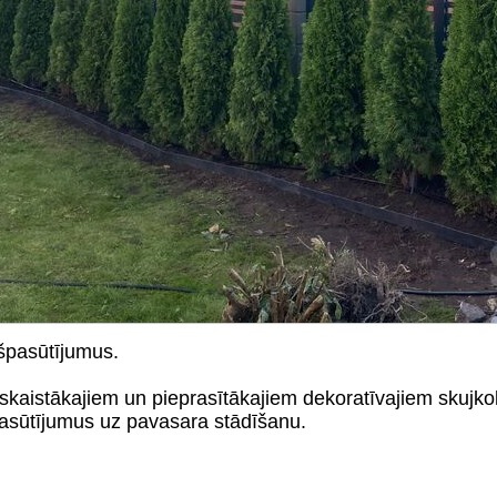
špasūtījumus.
skaistākajiem un pieprasītākajiem dekoratīvajiem skujk
pasūtījumus uz pavasara stādīšanu.