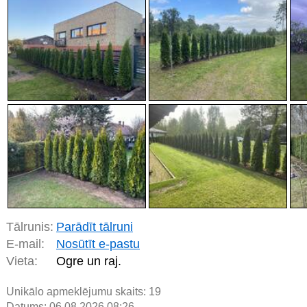
Tālrunis:
Parādīt tālruni
E-mail:
Nosūtīt e-pastu
Vieta:
Ogre un raj.
Unikālo apmeklējumu skaits:
19
Datums: 06.08.2026 08:26