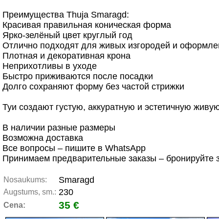
Преимущества Thuja Smaragd:
Красивая правильная коническая форма
Ярко-зелёный цвет круглый год
Отлично подходят для живых изгородей и оформле
Плотная и декоративная крона
Неприхотливы в уходе
Быстро приживаются после посадки
Долго сохраняют форму без частой стрижки
Туи создают густую, аккуратную и эстетичную живу
В наличии разные размеры
Возможна доставка
Все вопросы – пишите в WhatsApp
Принимаем предварительные заказы – бронируйте 
Smaragd
Nosaukums:
230
Augstums, sm.:
35 €
Cena: