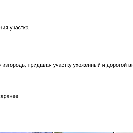
ния участка
ю изгородь, придавая участку ухоженный и дорогой в
заранее