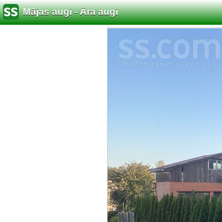
Mājas augi - Āra augi