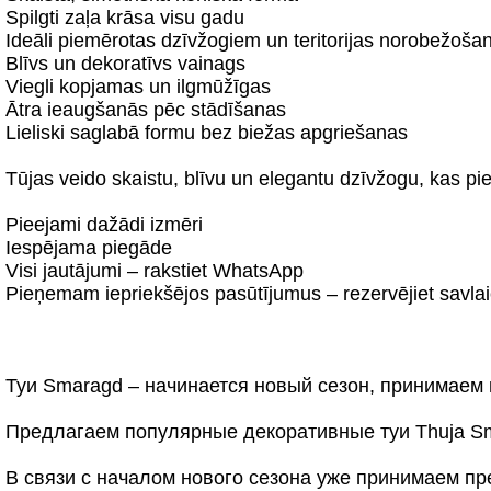
Spilgti zaļa krāsa visu gadu
Ideāli piemērotas dzīvžogiem un teritorijas norobežošan
Blīvs un dekoratīvs vainags
Viegli kopjamas un ilgmūžīgas
Ātra ieaugšanās pēc stādīšanas
Lieliski saglabā formu bez biežas apgriešanas
Tūjas veido skaistu, blīvu un elegantu dzīvžogu, kas pie
Pieejami dažādi izmēri
Iespējama piegāde
Visi jautājumi – rakstiet WhatsApp
Pieņemam iepriekšējos pasūtījumus – rezervējiet savlai
Туи Smaragd – начинается новый сезон, принимаем
Предлагаем популярные декоративные туи Thuja Sm
В связи с началом нового сезона уже принимаем п