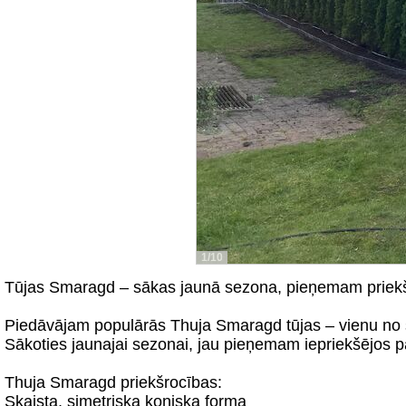
1/10
Tūjas Smaragd – sākas jaunā sezona, pieņemam priek
Piedāvājam populārās Thuja Smaragd tūjas – vienu no 
Sākoties jaunajai sezonai, jau pieņemam iepriekšējos 
Thuja Smaragd priekšrocības:
Skaista, simetriska koniska forma