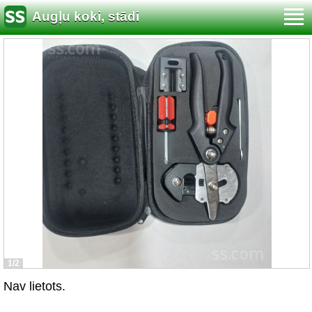
Augļu koki, stādi
1/2
Nav lietots.