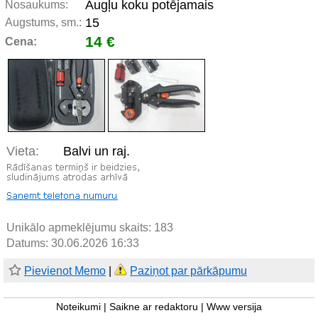
Augļu koku potējamais
Nosaukums:
15
Augstums, sm.:
14 €
Cena:
Vieta:
Balvi un raj.
Unikālo apmeklējumu skaits:
183
Datums: 30.06.2026 16:33
Pievienot Memo
|
Paziņot par pārkāpumu
Noteikumi
|
Saikne ar redaktoru
|
Www versija