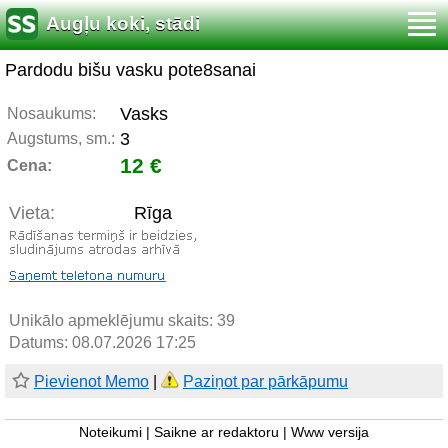
Augļu koki, stādi
Pardodu bišu vasku pote8sanai
Vasks
Nosaukums:
3
Augstums, sm.:
12 €
Cena:
Vieta:
Rīga
Unikālo apmeklējumu skaits:
39
Datums: 08.07.2026 17:25
Pievienot Memo
|
Paziņot par pārkāpumu
Noteikumi
|
Saikne ar redaktoru
|
Www versija