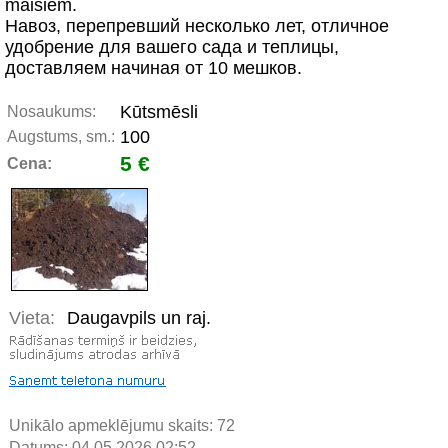
maisiem.
Навоз, перепревший несколько лет, отличное
удобрение для вашего сада и теплицы,
доставляем начиная от 10 мешков.
Kūtsmēsli
Nosaukums:
100
Augstums, sm.:
5 €
Cena:
Vieta:
Daugavpils un raj.
Unikālo apmeklējumu skaits:
72
Datums: 04.05.2026 02:52