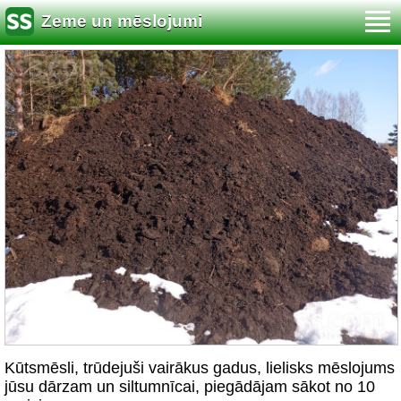
Zeme un mēslojumi
Kūtsmēsli, trūdejuši vairākus gadus, lielisks mēslojums
jūsu dārzam un siltumnīcai, piegādājam sākot no 10