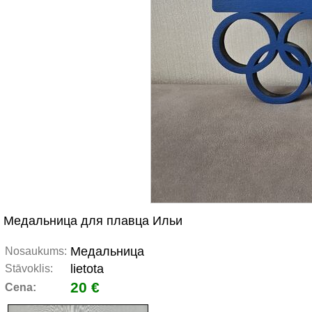
Медальница для плавца Ильи
Медальница
Nosaukums:
lietota
Stāvoklis:
20 €
Cena: