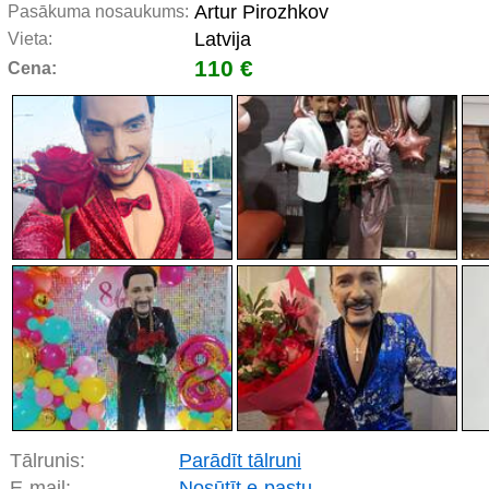
Artur Pirozhkov
Pasākuma nosaukums:
Latvija
Vieta:
110 €
Cena:
Tālrunis:
Parādīt tālruni
E-mail:
Nosūtīt e-pastu