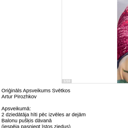
1/10
Oriģināls Apsveikums Svētkos
Artur Pirozhkov
Apsveikumā:
2 dziedātāja hīti pēc izvēles ar dejām
Balonu pušķis dāvanā
(iespēja pasniegt īstos ziedus)