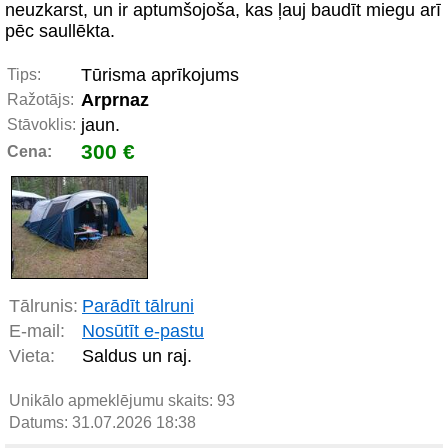
neuzkarst, un ir aptumšojoša, kas ļauj baudīt miegu arī
pēc saullēkta.
Tūrisma aprīkojums
Tips:
Arprnaz
Ražotājs:
jaun.
Stāvoklis:
300 €
Cena:
Tālrunis:
Parādīt tālruni
E-mail:
Nosūtīt e-pastu
Vieta:
Saldus un raj.
Unikālo apmeklējumu skaits:
93
Datums: 31.07.2026 18:38