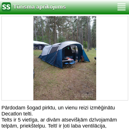
Tūrisma aprīkojums
Pārdodam šogad pirktu, un vienu reizi izmēģinātu
Decatlon telti.
Telts ir 5 vietīga, ar divām atsevišķām dzīvojamām
telpām, priekštelpu. Teltī ir ļoti laba ventilācija,