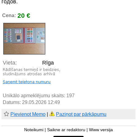
годов.
20 €
Cena:
Vieta:
Rīga
Unikālo apmeklējumu skaits:
197
Datums: 29.05.2026 12:49
Pievienot Memo
|
Paziņot par pārkāpumu
Noteikumi
|
Saikne ar redaktoru
|
Www versija