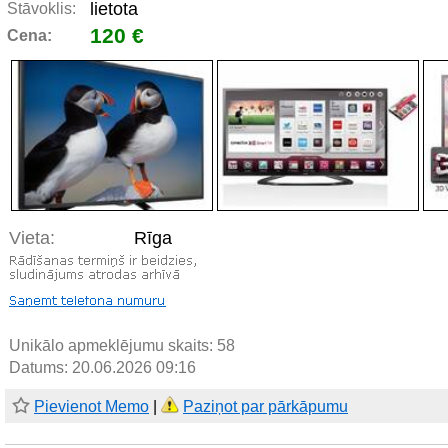
lietota
Stāvoklis:
120 €
Cena:
Vieta:
Rīga
Unikālo apmeklējumu skaits:
58
Datums: 20.06.2026 09:16
Pievienot Memo
|
Paziņot par pārkāpumu