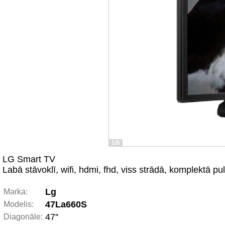
1/6
LG Smart TV
Labā stāvoklī, wifi, hdmi, fhd, viss strādā, komplektā p
Lg
Marka:
47La660S
Modelis:
47''
Diagonāle: