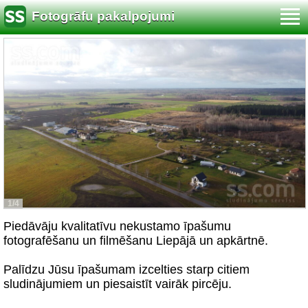
Fotogrāfu pakalpojumi
1/4
Piedāvāju kvalitatīvu nekustamo īpašumu
fotografēšanu un filmēšanu Liepājā un apkārtnē.
Palīdzu Jūsu īpašumam izcelties starp citiem
sludinājumiem un piesaistīt vairāk pircēju.