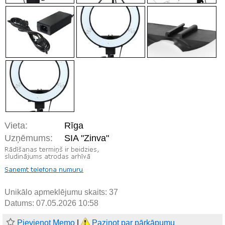
Vieta:
Rīga
Uzņēmums:
SIA "Zinva"
Unikālo apmeklējumu skaits:
37
Datums: 07.05.2026 10:58
Pievienot Memo
|
Paziņot par pārkāpumu