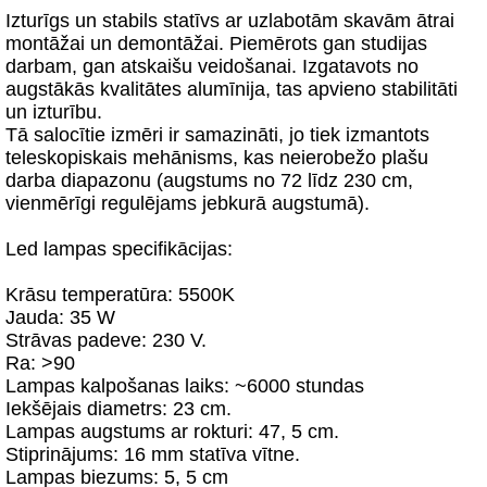
Izturīgs un stabils statīvs ar uzlabotām skavām ātrai
montāžai un demontāžai. Piemērots gan studijas
darbam, gan atskaišu veidošanai. Izgatavots no
augstākās kvalitātes alumīnija, tas apvieno stabilitāti
un izturību.
Tā salocītie izmēri ir samazināti, jo tiek izmantots
teleskopiskais mehānisms, kas neierobežo plašu
darba diapazonu (augstums no 72 līdz 230 cm,
vienmērīgi regulējams jebkurā augstumā).
Led lampas specifikācijas:
Krāsu temperatūra: 5500K
Jauda: 35 W
Strāvas padeve: 230 V.
Ra: >90
Lampas kalpošanas laiks: ~6000 stundas
Iekšējais diametrs: 23 cm.
Lampas augstums ar rokturi: 47, 5 cm.
Stiprinājums: 16 mm statīva vītne.
Lampas biezums: 5, 5 cm