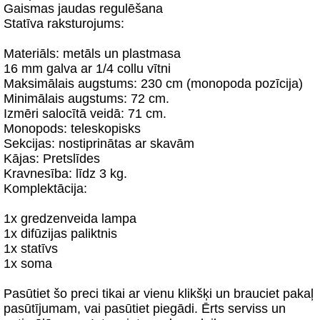
Gaismas jaudas regulēšana
Statīva raksturojums:
Materiāls: metāls un plastmasa
16 mm galva ar 1/4 collu vītni
Maksimālais augstums: 230 cm (monopoda pozīcija)
Minimālais augstums: 72 cm.
Izmēri salocītā veidā: 71 cm.
Monopods: teleskopisks
Sekcijas: nostiprinātas ar skavām
Kājas: Pretslīdes
Kravnesība: līdz 3 kg.
Komplektācija:
1x gredzenveida lampa
1x difūzijas paliktnis
1x statīvs
1x soma
Pasūtiet šo preci tikai ar vienu klikšķi un brauciet pakaļ
pasūtījumam, vai pasūtiet piegādi. Ērts serviss un