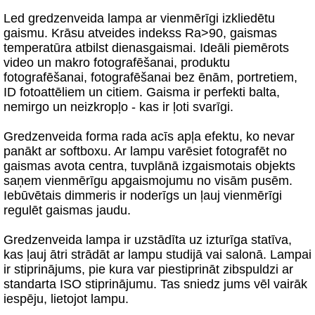
Led gredzenveida lampa ar vienmērīgi izkliedētu
gaismu. Krāsu atveides indekss Ra>90, gaismas
temperatūra atbilst dienasgaismai. Ideāli piemērots
video un makro fotografēšanai, produktu
fotografēšanai, fotografēšanai bez ēnām, portretiem,
ID fotoattēliem un citiem. Gaisma ir perfekti balta,
nemirgo un neizkropļo - kas ir ļoti svarīgi.
Gredzenveida forma rada acīs apļa efektu, ko nevar
panākt ar softboxu. Ar lampu varēsiet fotografēt no
gaismas avota centra, tuvplānā izgaismotais objekts
saņem vienmērīgu apgaismojumu no visām pusēm.
Iebūvētais dimmeris ir noderīgs un ļauj vienmērīgi
regulēt gaismas jaudu.
Gredzenveida lampa ir uzstādīta uz izturīga statīva,
kas ļauj ātri strādāt ar lampu studijā vai salonā. Lampai
ir stiprinājums, pie kura var piestiprināt zibspuldzi ar
standarta ISO stiprinājumu. Tas sniedz jums vēl vairāk
iespēju, lietojot lampu.