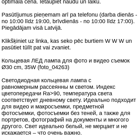
optimālā cena. Ietaupiet naudu un laiku.
Pasūtījumus pieņemam arī pa telefonu (darba dienās -
no 10:00 līdz 19:00, brīvdienās - no 10:00 līdz 17:00).
Piegādājam visā Latvijā.
Klikšķiniet uz linka, kas seko pēc burtiem W W W un
pasūtiet tūlīt pat vai zvaniet.
Кольцевая ЛЕД лампа для фото и видео съемок
Ø30 cm, 35W (foto_04263)
Светодиодная кольцевая лампа с
равномерным рассеянны м светом. Индекс
цветопередачи Ra>90, температура света
соответствует дневному свету. Идеально подходит
для видео и макросъемки, предметной
фотосъемки, фотосъемки без теней, а также для
портретов, фотографий на документы и многого
другого. Свет идеально белый, не мерцает и не
искажается – что очень важно.