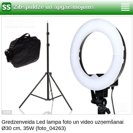
Zibspuldze un apgaismojums
1/10
Gredzenveida Led lampa foto un video uzņemšanai
Ø30 cm, 35W (foto_04263)