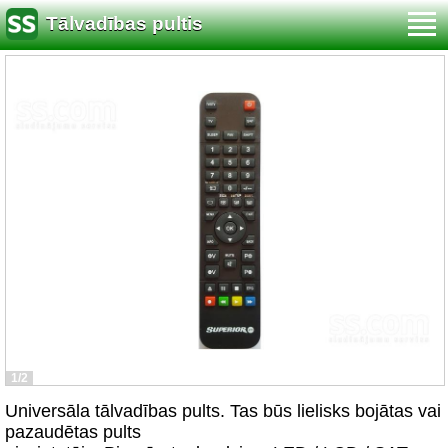
Tālvadības pultis
1/2
Universāla tālvadības pults. Tas būs lielisks bojātas vai
pazaudētas pults