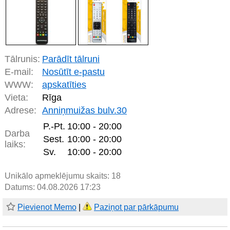
Tālrunis:
Parādīt tālruni
E-mail:
Nosūtīt e-pastu
WWW:
apskatīties
Vieta:
Rīga
Adrese:
Anniņmuižas bulv.30
P.-Pt.
10:00 - 20:00
Darba
Sest.
10:00 - 20:00
laiks:
Sv.
10:00 - 20:00
Unikālo apmeklējumu skaits:
18
Datums: 04.08.2026 17:23
Pievienot Memo
|
Paziņot par pārkāpumu