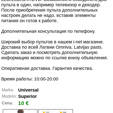
пульта в один, например телевизор и декодер.
После приобретения пульта дополнительных
настроек делать не надо, вставив элементы
питания он готов к работе.
Дополнительная консультация по телефону.
Широкий выбор пультов в нашем i-net магазине.
Доставка по всей Латвии Omniva, Latvijas pasts.
Сделать заказ и посмотреть дополнительную
информацию можно по ссылке внизу объявления.
Оперативная доставка. Гарантия качества.
Время работы: 10:00-20:00
Universal
Marka:
Superior
Modelis:
10 €
Cena: