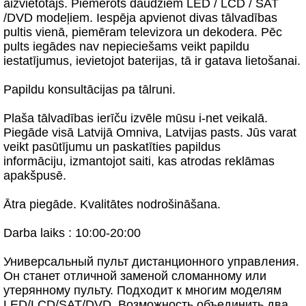
aizvietotājs. Piemērots daudziem LED / LCD / SAT
/DVD modeļiem. Iespēja apvienot divas tālvadības
pultis vienā, piemēram televizora un dekodera. Pēc
pults iegādes nav nepieciešams veikt papildu
iestatījumus, ievietojot baterijas, tā ir gatava lietošanai.
Papildu konsultācijas pa tālruni.
Plaša tālvadības ierīču izvēle mūsu i-net veikalā.
Piegāde visā Latvijā Omniva, Latvijas pasts. Jūs varat
veikt pasūtījumu un paskatīties papildus
informāciju, izmantojot saiti, kas atrodas reklāmas
apakšpusē.
Ātra piegāde. Kvalitātes nodrošināšana.
Darba laiks : 10:00-20:00
Универсальный пульт дистанционного управления.
Он станет отличной заменой сломанному или
утерянному пульту. Подходит к многим моделям
LED/LCD/SAT/DVD. Возможность объединить два