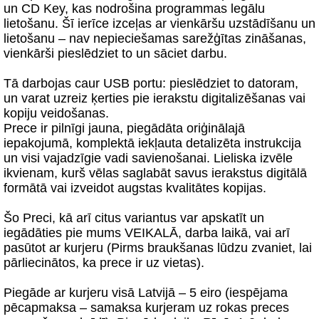
un CD Key, kas nodrošina programmas legālu
lietošanu. Šī ierīce izceļas ar vienkāršu uzstādīšanu un
lietošanu – nav nepieciešamas sarežģītas zināšanas,
vienkārši pieslēdziet to un sāciet darbu.
Tā darbojas caur USB portu: pieslēdziet to datoram,
un varat uzreiz ķerties pie ierakstu digitalizēšanas vai
kopiju veidošanas.
Prece ir pilnīgi jauna, piegādāta oriģinālajā
iepakojumā, komplektā iekļauta detalizēta instrukcija
un visi vajadzīgie vadi savienošanai. Lieliska izvēle
ikvienam, kurš vēlas saglabāt savus ierakstus digitālā
formātā vai izveidot augstas kvalitātes kopijas.
Šo Preci, kā arī citus variantus var apskatīt un
iegādāties pie mums VEIKALĀ, darba laikā, vai arī
pasūtot ar kurjeru (Pirms braukšanas lūdzu zvaniet, lai
pārliecinātos, ka prece ir uz vietas).
Piegāde ar kurjeru visā Latvijā – 5 eiro (iespējama
pēcapmaksa – samaksa kurjeram uz rokas preces