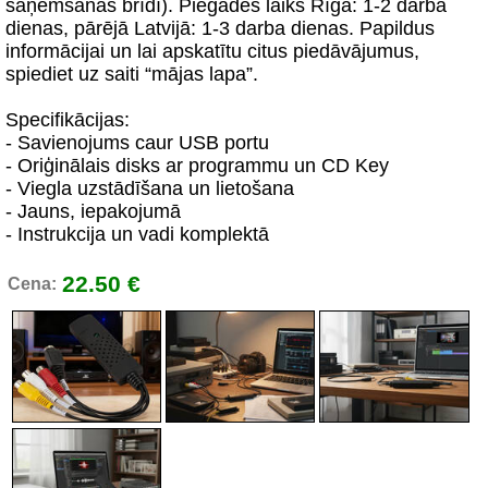
saņemšanas brīdī). Piegādes laiks Rīgā: 1-2 darba
dienas, pārējā Latvijā: 1-3 darba dienas. Papildus
informācijai un lai apskatītu citus piedāvājumus,
spiediet uz saiti “mājas lapa”.
Specifikācijas:
- Savienojums caur USB portu
- Oriģinālais disks ar programmu un CD Key
- Viegla uzstādīšana un lietošana
- Jauns, iepakojumā
- Instrukcija un vadi komplektā
22.50 €
Cena: