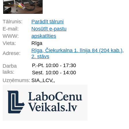
Tālrunis:
Parādīt tālruni
E-mail:
Nosūtīt e-pastu
WWW:
apskatīties
Vieta:
Rīga
Rīga, Čiekurkalna 1. līnija 84 (204 kab.),
Adrese:
2. stāvs
P.-Pt.
10:00 - 17:30
Darba
laiks:
Sest.
10:00 - 14:00
Uzņēmums:
SIA,,LCV,,