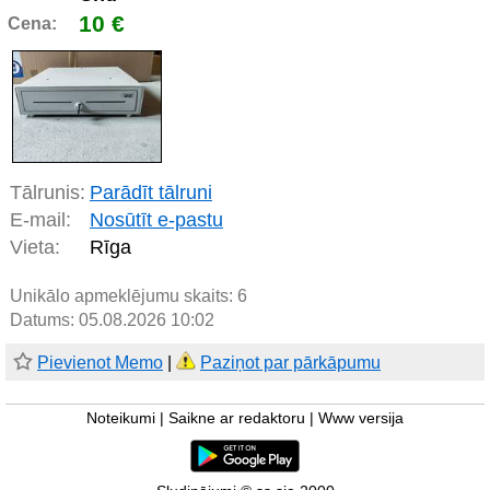
10 €
Cena:
Tālrunis:
Parādīt tālruni
E-mail:
Nosūtīt e-pastu
Vieta:
Rīga
Unikālo apmeklējumu skaits:
6
Datums: 05.08.2026 10:02
Pievienot Memo
|
Paziņot par pārkāpumu
Noteikumi
|
Saikne ar redaktoru
|
Www versija