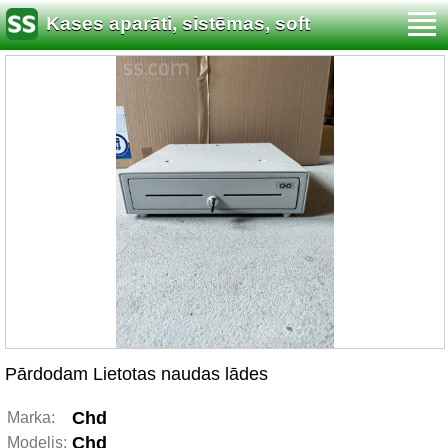
Kases aparāti, sistēmas, soft
Pārdodam Lietotas naudas lādes
Chd
Marka:
Chd
Modelis: