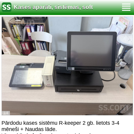
Kases aparāti, sistēmas, soft
1/4
Pārdodu kases sistēmu R-keeper 2 gb. lietots 3-4
mēneši + Naudas lāde.