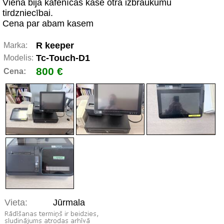
Viena bija kafenīcas kase otra izbraukumu
tirdzniecībai.
Cena par abam kasem
R keeper
Marka:
Tc-Touch-D1
Modelis:
800 €
Cena:
Vieta:
Jūrmala