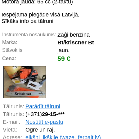
Motora jauda: 65 cc (2-taktu)
Iespējama piegāde visā Latvijā,
Sīkāks info pa tālruni
Zāģi benzīna
Instrumenta nosaukums:
Bt/kriscner Bt
Marka:
jaun.
Stāvoklis:
59 €
Cena:
Tālrunis:
Parādīt tālruni
Tālrunis:
(+371)
29-15-***
E-mail:
Nosūtīt e-pastu
Vieta:
Ogre un raj.
Adrese:
elkšņi, ikšķile (waze- ferbalt.lv)