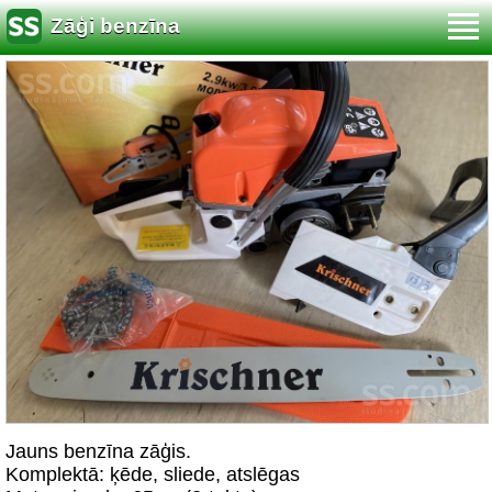
Zāģi benzīna
Jauns benzīna zāģis.
Komplektā: ķēde, sliede, atslēgas