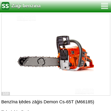
Zāģi benzīna
1/10
Benzīna ķēdes zāģis Demon Cs-65T (M66185)