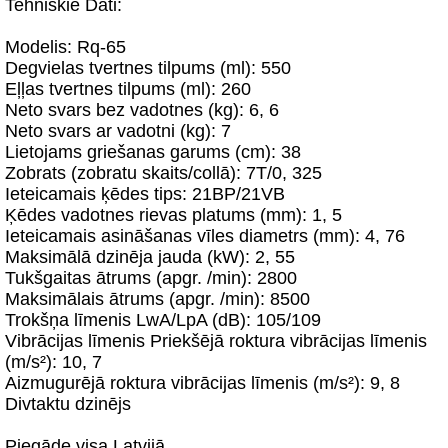
Tehniskie Dati:
Modelis: Rq-65
Degvielas tvertnes tilpums (ml): 550
Eļļas tvertnes tilpums (ml): 260
Neto svars bez vadotnes (kg): 6, 6
Neto svars ar vadotni (kg): 7
Lietojams griešanas garums (cm): 38
Zobrats (zobratu skaits/collā): 7T/0, 325
Ieteicamais ķēdes tips: 21BP/21VB
Ķēdes vadotnes rievas platums (mm): 1, 5
Ieteicamais asināšanas vīles diametrs (mm): 4, 76
Maksimālā dzinēja jauda (kW): 2, 55
Tukšgaitas ātrums (apgr. /min): 2800
Maksimālais ātrums (apgr. /min): 8500
Trokšņa līmenis LwA/LpA (dB): 105/109
Vibrācijas līmenis Priekšējā roktura vibrācijas līmenis
(m/s²): 10, 7
Aizmugurējā roktura vibrācijas līmenis (m/s²): 9, 8
Divtaktu dzinējs
Piegāde visa Latvijā.