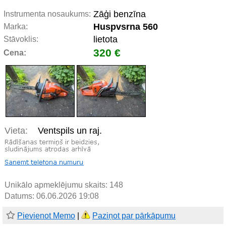
Zāģi benzīna
Instrumenta nosaukums:
Huspvsrna 560
Marka:
lietota
Stāvoklis:
320 €
Cena:
Vieta:
Ventspils un raj.
Unikālo apmeklējumu skaits:
148
Datums: 06.06.2026 19:08
Pievienot Memo
|
Paziņot par pārkāpumu