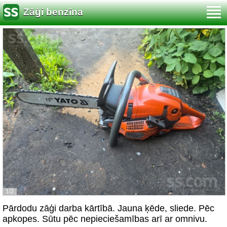
Zāģi benzīna
1/2
Pārdodu zāģi darba kārtībā. Jauna ķēde, sliede. Pēc
apkopes. Sūtu pēc nepieciešamības arī ar omnivu.