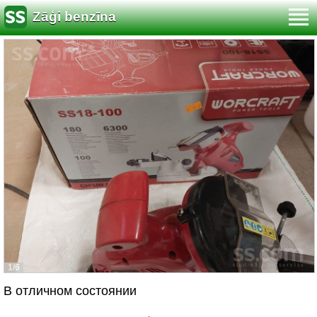
Zāģi benzīna
1/6
В отличном состоянии