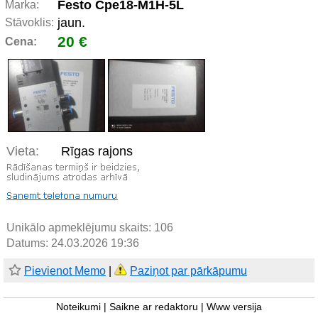
Festo Cpe18-M1H-5L
Marka:
jaun.
Stāvoklis:
20 €
Cena:
Vieta:
Rīgas rajons
Unikālo apmeklējumu skaits:
106
Datums: 24.03.2026 19:36
Pievienot Memo
|
Paziņot par pārkāpumu
Noteikumi
|
Saikne ar redaktoru
|
Www versija