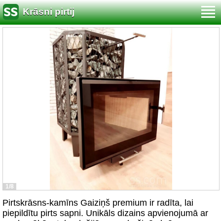
Krāsni pirtij
1/8
Pirtskrāsns-kamīns Gaiziņš premium ir radīta, lai
piepildītu pirts sapni. Unikāls dizains apvienojumā ar