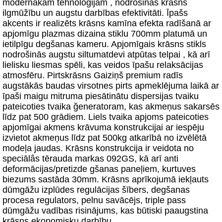
modernākām tehnoloğijām , nodrošinās krāsns
ilgmūžību un augstu darbības efektivitāti. Īpašs
akcents ir realizēts krāsns kamīna efekta radīšanā ar
apjomīgu plazmas dizaina stiklu 700mm platumā un
ietilpīgu degšanas kameru. Apjomīgais krāsns stikls
nodrošinās augstu siltumatdevi atpūtas telpai , kā arī
lielisku liesmas spēli, kas veidos īpašu relaksācijas
atmosfēru. Pirtskrāsns Gaiziņš premium radīs
augstākās baudas virsotnes pirts apmeklējuma laikā ar
īpaši maigu mitruma piesātinātu dispersijas tvaiku
pateicoties tvaika ğeneratoram, kas akmeņus sakarsēs
līdz pat 500 grādiem. Liels tvaika apjoms pateicoties
apjomīgai akmens krāvuma konstrukcijai ar iespēju
izvietot akmeņus līdz pat 500kg atkarībā no izvēlētā
modeļa jaudas. Krāsns konstrukcija ir veidota no
speciālâs tērauda markas 092GS, kā arī anti
deformācijas/pretizde gšanas paneļiem, kurtuves
biezums sastāda 30mm. Krāsns aprīkojumā iekļauts
dūmgāžu izplūdes regulācijas šībers, degšanas
procesa regulators, pelnu savācējs, triple pass
dūmgāžu vadības risinājums, kas būtiski paaugstina
krāsns ekonomisku darbību.