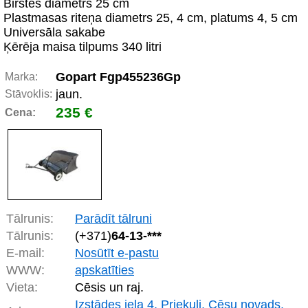
Birstes diametrs 25 cm
Plastmasas riteņa diametrs 25, 4 cm, platums 4, 5 cm
Universāla sakabe
Ķērēja maisa tilpums 340 litri
Gopart Fgp455236Gp
Marka:
jaun.
Stāvoklis:
235 €
Cena:
Tālrunis:
Parādīt tālruni
Tālrunis:
(+371)
64-13-***
E-mail:
Nosūtīt e-pastu
WWW:
apskatīties
Vieta:
Cēsis un raj.
Izstādes iela 4, Priekuļi, Cēsu novads,