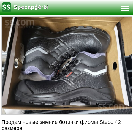
Specapģērbi
Продам новые зимние ботинки фирмы Stepo 42
размера