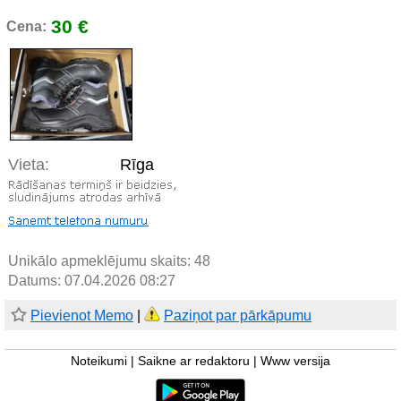
30 €
Cena:
Vieta:
Rīga
Unikālo apmeklējumu skaits:
48
Datums: 07.04.2026 08:27
Pievienot Memo
|
Paziņot par pārkāpumu
Noteikumi
|
Saikne ar redaktoru
|
Www versija