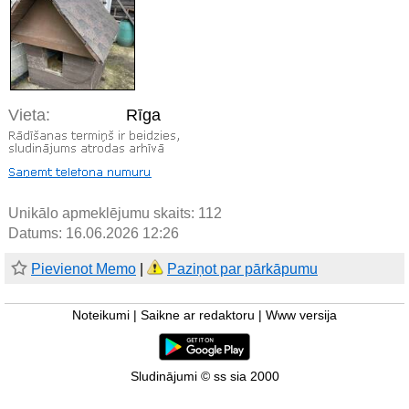
Vieta:
Rīga
Unikālo apmeklējumu skaits:
112
Datums: 16.06.2026 12:26
Pievienot Memo
|
Paziņot par pārkāpumu
Noteikumi
|
Saikne ar redaktoru
|
Www versija
Sludinājumi © ss sia 2000