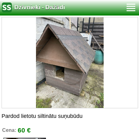
Dzīvnieki - Dažādi
Pardod lietotu siltinātu suņubūdu
60 €
Cena: