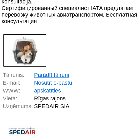
konsultācija.
Сертифицированный специалист IATA предлагает
перевозку животных авиатранспортом. Бесплатная
консультация
Tālrunis:
Parādīt tālruni
E-mail:
Nosūtīt e-pastu
WWW:
apskatīties
Vieta:
Rīgas rajons
Uzņēmums:
SPEDAIR SIA