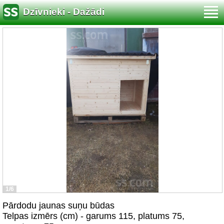
Dzīvnieki - Dažādi
1/6
Pārdodu jaunas suņu būdas
Telpas izmērs (cm) - garums 115, platums 75,