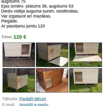
augstums 75
Ejas izmērs- platums 36, augstums 53
Derēs vidēja auguma sunim. nesiltinātas.
Var izgatavot arī mazākas.
Piegāde.
Ar paceļamu jumtu 120
120 €
Cena:
Tālrunis:
Parādīt tālruni
E-mail:
Nosūtīt e-pastu