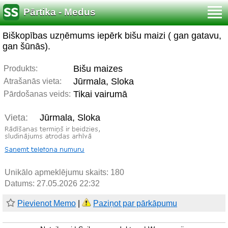
Pārtika - Medus
Biškopības uzņēmums iepērk bišu maizi ( gan gatavu,
gan šūnās).
Bišu maizes
Produkts:
Jūrmala, Sloka
Atrašanās vieta:
Tikai vairumā
Pārdošanas veids:
Vieta:
Jūrmala, Sloka
Unikālo apmeklējumu skaits:
180
Datums: 27.05.2026 22:32
Pievienot Memo
|
Paziņot par pārkāpumu