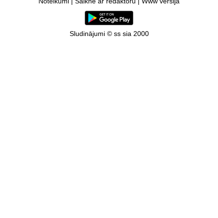
Noteikumi
|
Saikne ar redaktoru
|
Www versija
Sludinājumi © ss sia 2000