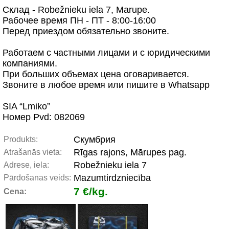
Склад - Robežnieku iela 7, Marupe.
Рабочее время ПН - ПТ - 8:00-16:00
Перед приездом обязательно звоните.
Работаем с частными лицами и с юридическими
компаниями.
При больших объемах цена оговаривается.
Звоните в любое время или пишите в Whatsapp
SIA “Lmiko”
Номер Pvd: 082069
Скумбрия
Produkts:
Rīgas rajons, Mārupes pag.
Atrašanās vieta:
Robežnieku iela 7
Adrese, iela:
Mazumtirdzniecība
Pārdošanas veids:
7 €/kg.
Cena: