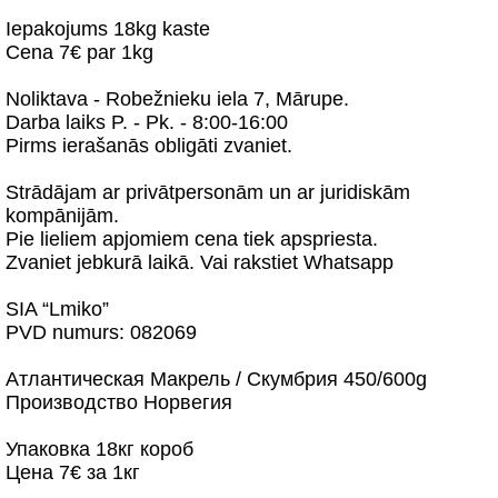
Iepakojums 18kg kaste
Cena 7€ par 1kg
Noliktava - Robežnieku iela 7, Mārupe.
Darba laiks P. - Pk. - 8:00-16:00
Pirms ierašanās obligāti zvaniet.
Strādājam ar privātpersonām un ar juridiskām
kompānijām.
Pie lieliem apjomiem cena tiek apspriesta.
Zvaniet jebkurā laikā. Vai rakstiet Whatsapp
SIA “Lmiko”
PVD numurs: 082069
Атлантическая Макрель / Cкумбрия 450/600g
Производство Норвегия
Упаковка 18кг короб
Цена 7€ за 1кг