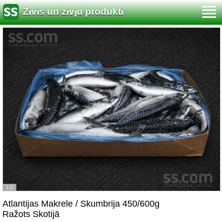
Zivis un zivju produkti
1/2
Atlantijas Makrele / Skumbrija 450/600g
Ražots Skotijā