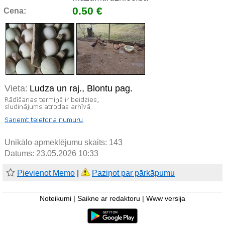
0.50 €
Cena:
Vieta:
Ludza un raj., Blontu pag.
Unikālo apmeklējumu skaits:
143
Datums: 23.05.2026 10:33
Pievienot Memo
|
Paziņot par pārkāpumu
Noteikumi
|
Saikne ar redaktoru
|
Www versija