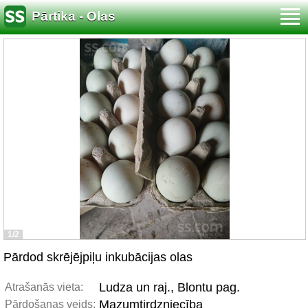
Pārtika - Olas
1/2
Pārdod skrējējpiļu inkubācijas olas
Ludza un raj., Blontu pag.
Atrašanās vieta:
Mazumtirdzniecība
Pārdošanas veids: