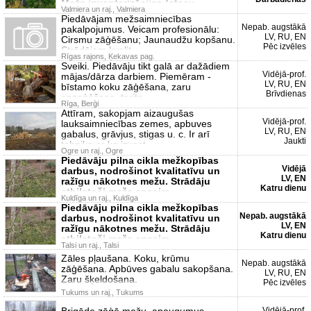
Meža inventarizācijas (atsev
Valmiera un raj., Valmiera
Piedāvājam mežsaimniecības
Nepab. augstākā
pakalpojumus. Veicam profesionālu:
LV, RU, EN
Cirsmu zāģēšanu; Jaunaudžu kopšanu.
Pēc izvēles
Strādājam kvalit
Rīgas rajons, Ķekavas pag.
Sveiki. Piedāvāju tikt galā ar dažādiem
Vidējā-prof.
mājas/dārza darbiem. Piemēram -
LV, RU, EN
bīstamo koku zāģēšana, zaru
Brīvdienas
apzaģēšana, terito
Rīga, Berģi
Attīram, sakopjam aizaugušas
Vidējā-prof.
lauksaimniecības zemes, apbuves
LV, RU, EN
gabalus, grāvjus, stigas u. c. Ir arī
Jaukti
tehnika ar ko izvest
Ogre un raj., Ogre
Piedāvāju pilna cikla mežkopības
Vidējā
darbus, nodrošinot kvalitatīvu un
LV, EN
ražīgu nākotnes mežu. Strādāju
Katru dienu
atbilstoši meža apsaim
Kuldīga un raj., Kuldīga
Piedāvāju pilna cikla mežkopības
Nepab. augstākā
darbus, nodrošinot kvalitatīvu un
LV, EN
ražīgu nākotnes mežu. Strādāju
Katru dienu
atbilstoši meža apsaim
Talsi un raj., Talsi
Zāles pļaušana. Koku, krūmu
Nepab. augstākā
zāģēšana. Apbūves gabalu sakopšana.
LV, RU, EN
Zaru šķeldošana.
Pēc izvēles
Tukums un raj., Tukums
Brigāde zāģē mežu, apaugumus,
Vidējā-prof.