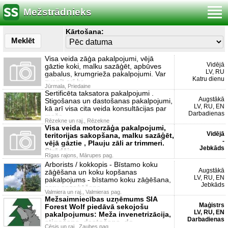
Mežstrādnieks
Kārtošana:
Meklēt
Visa veida zāģa pakalpojumi, vējā
Vidējā
gāztie koki, malku sazāģēt, apbūves
LV, RU
gabalus, krumgrieža pakalpojumi. Var
Katru dienu
zvanīt arī br
Jūrmala, Priedaine
Sertificēta taksatora pakalpojumi .
Augstākā
Stigošanas un dastošanas pakalpojumi,
LV, RU, EN
kā arī visa cita veida konsultācijas par
Darbadienas
meža
Rēzekne un raj., Rēzekne
Visa veida motorzāģa pakalpojumi,
Vidējā
teritorijas sakopšana, malku sazāģēt,
-
vējā gāztie , Plauju zāli ar trimmeri.
Jebkāds
Strādāju
Rīgas rajons, Mārupes pag.
Arborists / kokkopis - Bīstamo koku
Augstākā
zāģēšana un koku kopšanas
LV, RU, EN
pakalpojums - bīstamo koku zāģēšana,
Jebkāds
zaru apzaģēšana
Valmiera un raj., Valmieras pag.
Mežsaimniecības uzņēmums SIA
Maģistrs
Forest Wolf piedāvā sekojošu
LV, RU, EN
pakalpojumus: Meža invenetrizācija,
Darbadienas
stigošana, dastošana, do
Cēsis un raj., Zaubes pag.