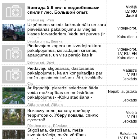
Бригада 5-6 пил с подсобниками
Vidējā
LV, RU
спилит лес. Большой опыт.
Jaukti
Preiļi un raj., Preiļi
Uzņēmums sniedz kokmateriālu un zaru
Vidējā-prof.
pievešanas pakalpojumu ar vieglās
-
klases forvarderiem. Vedu arī purvus (ir
Katru dienu
dubultra
Bauska un raj., Bauska
Piedavajam zageru un izvedejtraktora
Vidējā-prof.
pakalpojumus, izstradajam cirsmas,
LV, RU, EN
apaugumus, un visu parejo kas ir
Katru dienu
zagejams, par c
Balvi un raj., Balvi
Piedāvāju stigošanas, dastošanas
Maģistrs
pakalpojumus, kā arī konsultācijas par
LV, RU
meža apsaimniekošanu. Ātri, kvalitatīvi.
Jebkāds
Cits
Ar ilggadēju pieredzi sniedzam šāda
Nepab. augstākā
veida mežkopības un mežistrādes
-
pakalpojumus- -Koku stādīšana -
Jebkāds
Jaunaudžu kopša
Alūksne un raj., Alūksne
Вычисчу поле, канаву приберу
Vidējā
территорию. Уберу повалы, спилю
LV, RU
сухостой.
Jebkāds
Rēzekne un raj., Rēzekne
Stigošana, dastošana, meža
Bakalaurs
inventarizācija, meža vērtības
LV, RU, EN