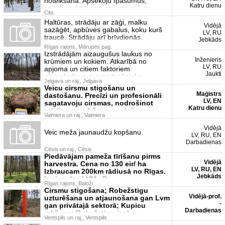
noteikšana. Apsekoju īpašumus,
Katru dienu
sniedzu vērtējumu par nepieci
Cits
Haltūras, strādāju ar zāģi, malku
Vidējā
sazāģēt, apbūves gabalus, koku kurš
LV, RU
traucē. Strādāju arī brīvdienās.
Jebkāds
Rīgas rajons, Mārupes pag.
Izstrādājām aizaugušus laukus no
Inženieris
krūmiem un kokiem. Atkarībā no
LV, RU
apjoma un citiem faktoriem
Jaukti
piemaksājam zemes īpašnieka
Jelgava un raj., Jelgava
Veicu cirsmu stigošanu un
Maģistrs
dastošanu. Precīzi un profesionāli
LV, EN
sagatavoju cirsmas, nodrošinot
Katru dienu
mērījumu veikšanu un dokum
Valmiera un raj., Valmiera
Vidējā
Veic meža jaunaudžu kopšanu.
LV, RU, EN
Darbadienas
Cēsis un raj., Cēsis
Piedāvājam pameža tīrīšanu pirms
Vidējā
harvestra. Cena no 130 eir/ ha
LV, RU, EN
Izbraucam 200km rādiusā no Rīgas.
Jebkāds
Ir pieredze LVM . D
Rīgas rajons, Baloži
Cirsmu stigošana; Robežstigu
Vidējā-prof.
uzturēšana un atjaunošana gan Lvm
-
gan privātajā sektorā; Kupicu
Darbadienas
rakšana; Robežstigu izzā
Ventspils un raj., Ventspils