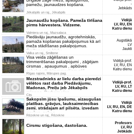
-
pamežu, jaunaudzes kopšana.
Jebkāds
Jēkabpils un raj., Jēkabpils
Jaunaudžu kopšana. Pameža tīrīšana
Vidējā
LV, RU, EN
pirms hārvestera. Vidzeme.
Katru dienu
Valmiera un raj., Mazsalaca
Piedāvāju jaunaudžu, agrotehniskās,
Augstākā
pamaža kopšanas pakalpojumus kā arī
LV
meža stādīšanas pakalpojumus.
Jaukti
Smiltenes un blaku
Valka un raj., Smiltene
Visa veida zāģēšanas un
Vidējā-prof.
trimmerēšanas pakalpojumi , zāģējam
LV, RU, EN
cirsmas , apaugumus , apbūves
Katru dienu
gabalus utt. trimmmerējam zāli
Rīgas rajons, Mārupes pag.
Mezstradnieks ar lielu darba pieredzi
Vidējā-prof.
vēlētos rast darba Piedāvājumu,
LV, RU, LT
Madonas, Preiļu jeb Jēkabpils
Katru dienu
rajonos. Darbam viss
Cits
Sakopsīm jūsu īpašumu, aizaugušas
Vidējā
platības. grāvjus, lauksaimniecības
LV, RU, EN, DE
zemi. strādajam arī pilsēta. izvedam
Katru dienu
gružus. sakop
Rēzekne un raj., Rēzekne
Profesors
Cirsmu stigošana, dastošana.
LV, RU
Jebkāds