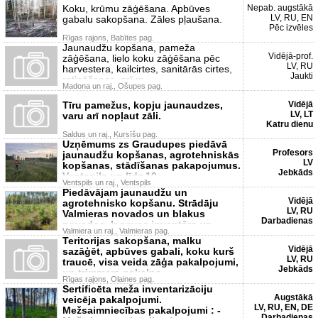
Koku, krūmu zāģēšana. Apbūves
Nepab. augstākā
LV, RU, EN
gabalu sakopšana. Zāles pļaušana.
Pēc izvēles
Rīgas rajons, Babītes pag.
Jaunaudžu kopšana, pameža
Vidējā-prof.
zāģēšana, lielo koku zāģēšana pēc
LV, RU
harvestera, kailcirtes, sanitārās cirtes,
Jaukti
retināšanas, arī m
Madona un raj., Ošupes pag.
Tīru pamežus, kopju jaunaudzes,
Vidējā
LV, LT
varu arī nopļaut zāli.
Katru dienu
Saldus un raj., Kursīšu pag.
Uzņēmums zs Graudupes piedāvā
Profesors
jaunaudžu kopšanas, agrotehniskās
LV
kopšanas, stādīšanas pakapojumus.
Jebkāds
Ventspils un līdz 10
Ventspils un raj., Ventspils
Piedāvājam jaunaudžu un
Vidējā
agrotehnisko kopšanu. Strādāju
LV, RU
Valmieras novados un blakus
Darbadienas
novados. Ir savas inventārs un
Valmiera un raj., Valmieras pag.
transp
Teritorijas sakopšana, malku
Vidējā
sazāģēt, apbūves gabali, koku kurš
LV, RU
traucē, visa veida zāģa pakalpojumi,
Jebkāds
un trimmera pakalpo
Rīgas rajons, Olaines pag.
Sertificēta meža inventarizāciju
Augstākā
veicēja pakalpojumi.
LV, RU, EN, DE
Mežsaimniecības pakalpojumi : -
Darbadienas