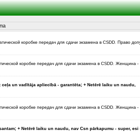
:
атической коробке передач для сдачи экзамена в CSDD. Право допу
атической коробке передач для сдачи экзамена в CSDD. Женщина -
z ceļa un vadītāja apliecībā - garantēta; + Netērē laiku un naudu,
атической коробке передач для сдачи экзамена в CSDD. Женщина -
rsantam; + Netērē laiku un naudu, nav Csn pārkapumu - super, esi