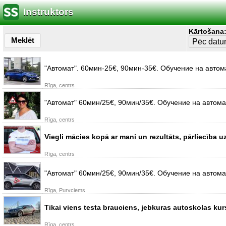
Instruktors
Kārtošana
Meklēt
"Автомат". 60мин-25€, 90мин-35€. Обучение на автом
Rīga, centrs
"Автомат" 60мин/25€, 90мин/35€. Обучение на автом
Rīga, centrs
Viegli mācies kopā ar mani un rezultāts, pārliecība u
Rīga, centrs
"Автомат" 60мин/25€, 90мин/35€. Обучение на автом
Rīga, Purvciems
Tikai viens testa brauciens, jebkuras autoskolas ku
Rīga, centrs