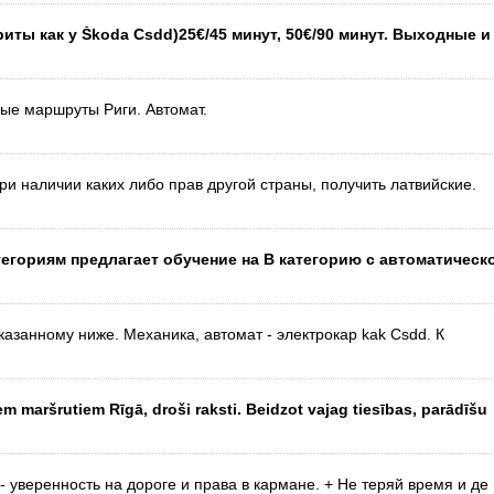
иты как у Škoda Csdd)25€/45 минут, 50€/90 минут. Выходные 
ные маршруты Риги. Автомат.
и наличии каких либо прав другой страны, получить латвийские.
тегориям предлагает обучение на B категорию с автоматическ
, указанному ниже. Mеханика, автомат - электрокар kak Csdd. К
m maršrutiem Rīgā, droši raksti. Beidzot vajag tiesības, parādīšu
- уверенность на дороге и права в кармане. + Не теряй время и де