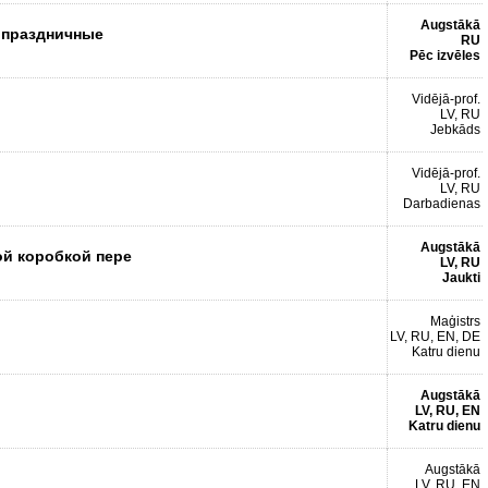
Augstākā
и праздничные
RU
Pēc izvēles
Vidējā-prof.
LV, RU
Jebkāds
Vidējā-prof.
LV, RU
Darbadienas
Augstākā
ой коробкой пере
LV, RU
Jaukti
Maģistrs
LV, RU, EN, DE
Katru dienu
Augstākā
LV, RU, EN
Katru dienu
Augstākā
LV, RU, EN