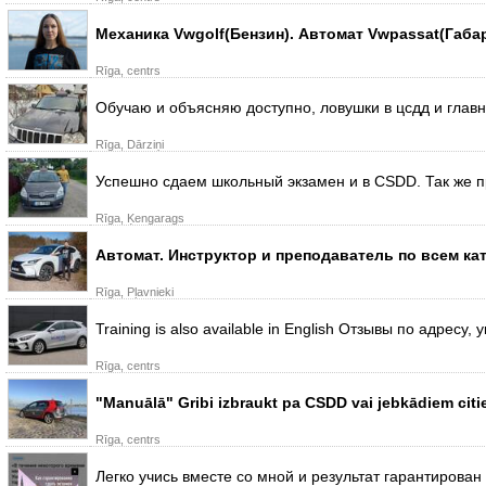
Механика Vwgolf(Бензин). Автомат Vwpassat(Габар
Rīga, centrs
Обучаю и объясняю доступно, ловушки в цсдд и глав
Rīga, Dārziņi
Успешно сдаем школьный экзамен и в CSDD. Так же пр
Rīga, Ķengarags
Автомат. Инструктор и преподаватель по всем ка
Rīga, Pļavnieki
Training is also available in English Отзывы по адресу
Rīga, centrs
"Manuālā" Gribi izbraukt pa CSDD vai jebkādiem citie
Rīga, centrs
Легко учись вместе со мной и результат гарантирован 