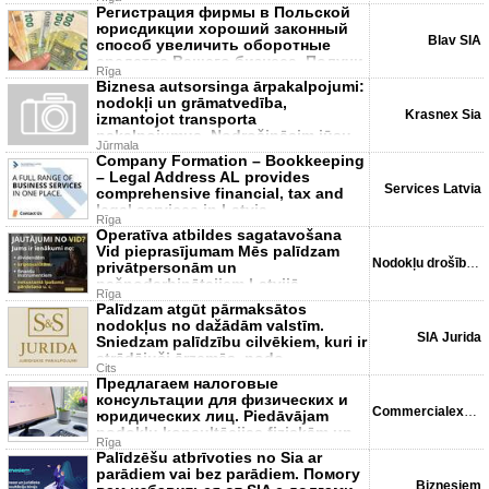
Регистрация фирмы в Польской
юрисдикции хороший законный
Blav SIA
способ увеличить оборотные
средства Вашего бизнеса. Получи
Rīga
отср
Biznesa autsorsinga ārpakalpojumi:
nodokļi un grāmatvedība,
Krasnex Sia
izmantojot transporta
pakalpojumus. Nodrošināsim jūsu
Jūrmala
bizn
Company Formation – Bookkeeping
– Legal Address AL provides
Services Latvia
comprehensive financial, tax and
legal services in Latvia
Rīga
Operatīva atbildes sagatavošana
Vid pieprasījumam Mēs palīdzam
Nodokļu drošības centrs
privātpersonām un
pašnodarbinātajiem Latvijā
Rīga
sagatavot
Palīdzam atgūt pārmaksātos
nodokļus no dažādām valstīm.
SIA Jurida
Sniedzam palīdzību cilvēkiem, kuri ir
strādājuši ārzemēs, nodo
Cits
Предлагаем налоговые
консультации для физических и
Commercialexperts. Lv
юридических лиц. Piedāvājam
nodokļu konsultācijas fiziskām un
Rīga
jurid
Palīdzēšu atbrīvoties no Sia ar
parādiem vai bez parādiem. Помогу
Biznesiem