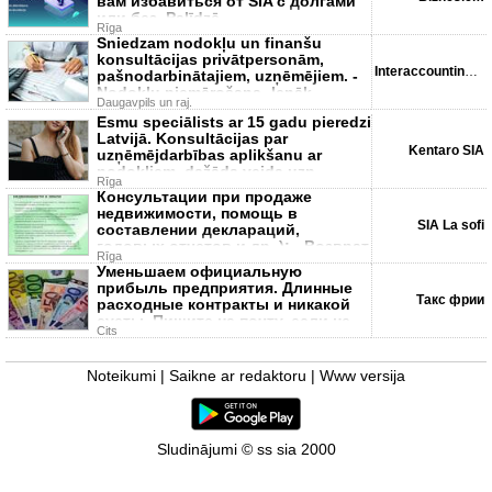
вам избавиться от SIA с долгами
или без. Palīdzē
Rīga
Sniedzam nodokļu un finanšu
konsultācijas privātpersonām,
Interaccounting SIA
pašnodarbinātajiem, uzņēmējiem. -
Nodokļu piemērošana -Ienāk
Daugavpils un raj.
Esmu speciālists ar 15 gadu pieredzi
Latvijā. Konsultācijas par
Kentaro SIA
uzņēmējdarbības aplikšanu ar
nodokļiem, dažāda veida uzņ
Rīga
Консультации при продаже
недвижимости, помощь в
SIA La sofi
составлении деклараций,
годовых отчетов и др. ); - Возврат
Rīga
налогов; -
Уменьшаем официальную
прибыль предприятия. Длинные
Такс фрии
расходные контракты и никакой
суеты. Пишите на почту, если не
Cits
хочется
Noteikumi
|
Saikne ar redaktoru
|
Www versija
Sludinājumi © ss sia 2000