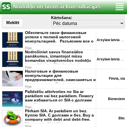
Nodokļu un finanšu konsultācijas
Kārtošana:
Meklēt
Обеспечьте свои финансовые
успехи с полной налоговой
Arsylaw latvia SIA
консультацией. Разъясним все о
налогах на инвестиции и дивиден
Rīga
Nodrošiniet savus finansiālos
panākumus, izmantojot mūsu
Arsylaw latvia SIA
komandas visaptverošos nodokļu
konsultācijas. Skaidrosim vi
Rīga
Налоговые и финансовые
консультации для
Finvia, sia
предпринимателей, самозанятых и
частных лиц. - Применение и
Rīga
оптимизация н
Palīdzēšu atbrīvoties no Sia ar
parādiem vai bez parādiem. Помогу
Biznesiem
вам избавиться от SIA с долгами
или без.
Rīga
Pērkam SIA. Ar parādiem un bez.
Куплю SIA. C долгами и без. Buy a
Bbc
company with debt and debt-free.
Pārņemam, likvidēja
Rīga