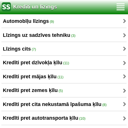
Kredīti un līzings
Automobīļu līzings
(9)
Līzings uz sadzīves tehniku
(3)
Līzings cits
(7)
Kredīti pret dzīvokļa ķīlu
(11)
Kredīti pret mājas ķīlu
(11)
Kredīti pret zemes ķīlu
(5)
Kredīti pret cita nekustamā īpašuma ķīlu
(8)
Kredīti pret autotransporta ķīlu
(10)