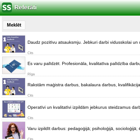
Referāti
Meklēt
Daudz pozitīvu atsauksmju. Jebkuri darbi vidusskolai un un
Cits
Es varu palīdzēt. Profesionāla, kvalitatīva palīdzība darbu
Rīga
Rakstām maģistra darbus, bakalaura darbus, kvalifikācijas
Cits
Operatīvi un kvalitatīvi izpildām jebkurus steidzamus da
Cits
Varu izpildīt darbus: pedagoģijā; psiholoģijā, socioloģijā;
Cits