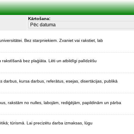
Kārtošana:
iversitātei. Bez starpniekiem. Zvaniet vai rakstiet, lab
 rakstīšanā bez plaģiāta. Lēti un atbildīgi palīdzēšu
 darbus, kursa darbus, referātus, esejas, disertācijas, publikā
rbus, rakstām no nulles, labojām, rediģējām, papildinām un pārba
 ētikā; tūrismā. Lai precizētu darba izmaksas, lūgu