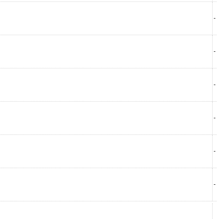
-
-
-
-
-
-