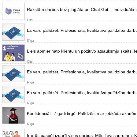
Rakstām darbus bez plaģiāta un Chat Gpt. - Individuāla 
Cits
Es varu palīdzēt. Profesionāla, kvalitatīva palīdzība darbu
Rīga
Liels apmierināto klientu un pozitīvo atsauksmju skaits. I
Cits
Es varu palīdzēt. Profesionāla, kvalitatīva palīdzība darbu
Rīga
Es varu palīdzēt. Profesionāla, kvalitatīva palīdzība darbu
Rīga
Konfidenciāli. 7 gadi tirgū. Palīdzēsim ar jebkāda akadē
Rīga
Ir grūti paspēt izdarīt visus darbus. Mēs Tevi saprotam. 