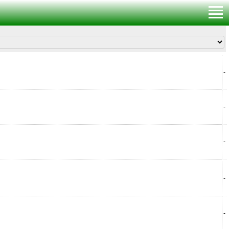
-
-
-
-
-