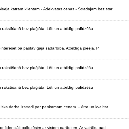
pieeja katram klientam - Adekvātas cenas - Strādājam bez star
 rakstīšanā bez plaģiāta. Lēti un atbildīgi palīdzēšu
einteresētība pastāvīgajā sadarbībā. Atbildīga pieeja. P
 rakstīšanā bez plaģiāta. Lēti un atbildīgi palīdzēšu
 rakstīšanā bez plaģiāta. Lēti un atbildīgi palīdzēšu
miskā darba izstrādi par patīkamām cenām. - Ātra un kvalitat
Konfidenciāli palīdzēsim ar visiem parādiem. Ar vairāku gad