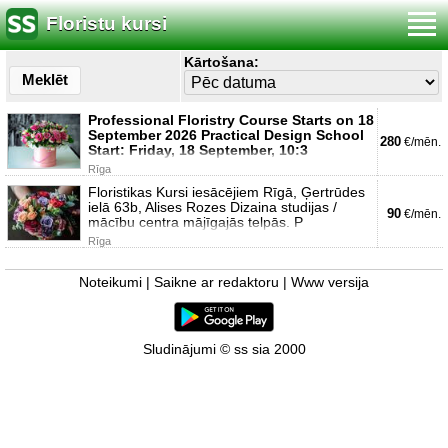
Floristu kursi
Kārtošana:
Meklēt
Professional Floristry Course Starts on 18
September 2026 Practical Design School
280
€/mēn.
Start: Friday, 18 September, 10:3
Rīga
Floristikas Kursi iesācējiem Rīgā, Ģertrūdes
ielā 63b, Alises Rozes Dizaina studijas /
90
€/mēn.
mācību centra mājīgajās telpās. P
Rīga
Noteikumi
|
Saikne ar redaktoru
|
Www versija
Sludinājumi © ss sia 2000