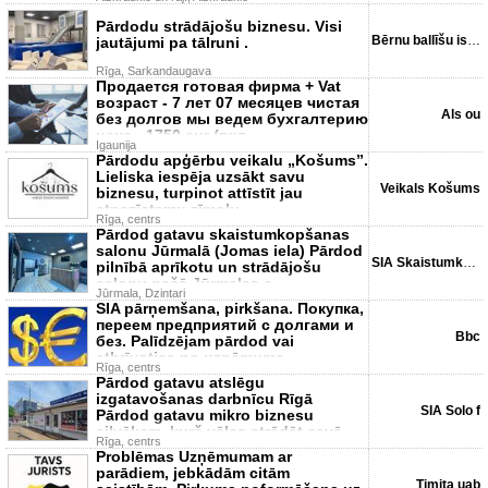
Pārdodu strādājošu biznesu. Visi
Bērnu ballīšu istaba
jautājumi pa tālruni .
Rīga, Sarkandaugava
Продается готовая фирма + Vat
возраст - 7 лет 07 месяцев чистая
Als ou
без долгов мы ведем бухгалтерию
цена - 1750 eur (вкл
Igaunija
Pārdodu apģērbu veikalu „Košums”.
Lieliska iespēja uzsākt savu
Veikals Košums
biznesu, turpinot attīstīt jau
atpazīstamu zīmolu.
Rīga, centrs
Pārdod gatavu skaistumkopšanas
salonu Jūrmalā (Jomas iela) Pārdod
SIA Skaistumkopšana
pilnībā aprīkotu un strādājošu
salonu pašā Jūrmalas c
Jūrmala, Dzintari
SIA pārņemšana, pirkšana. Покупка,
переем предприятий с долгами и
Bbc
без. Palīdzējam pārdod vai
atbrīvoties no uzņēmuma -
Rīga, centrs
Pārdod gatavu atslēgu
izgatavošanas darbnīcu Rīgā
SIA Solo f
Pārdod gatavu mikro biznesu
cilvēkam, kurš vēlas strādāt savā
Rīga, centrs
labā
Problēmas Uzņēmumam ar
parādiem, jebkādām citām
Timita uab