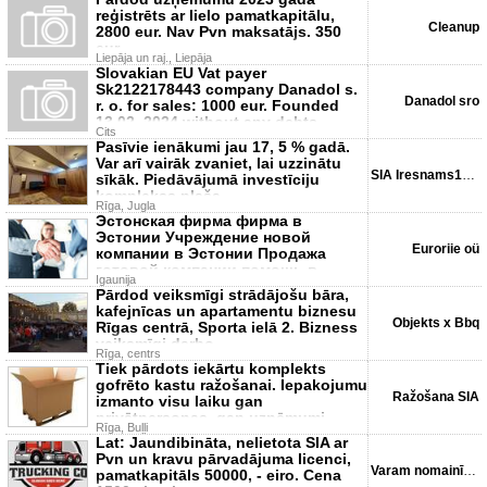
reģistrēts ar lielo pamatkapitālu,
Cleanup
2800 eur. Nav Pvn maksatājs. 350
eur.
Liepāja un raj., Liepāja
Slovakian EU Vat payer
Sk2122178443 company Danadol s.
Danadol sro
r. o. for sales: 1000 eur. Founded
13.02. 2024 without any debts,
Cits
Pasīvie ienākumi jau 17, 5 % gadā.
Var arī vairāk zvaniet, lai uzzinātu
SIA Iresnams17, 5gada
sīkāk. Piedāvājumā investīciju
komplekss plaša
Rīga, Jugla
Эстонская фирма фирма в
Эстонии Учреждение новой
Euroriie oü
компании в Эстонии Продажа
готовой компании помощь в
Igaunija
получение ю
Pārdod veiksmīgi strādājošu bāra,
kafejnīcas un apartamentu biznesu
Objekts x Bbq
Rīgas centrā, Sporta ielā 2. Bizness
veiksmīgi darbo
Rīga, centrs
Tiek pārdots iekārtu komplekts
gofrēto kastu ražošanai. Iepakojumu
Ražošana SIA
izmanto visu laiku gan
privātpersonas, gan uzņēmumi
Rīga, Buļļi
Lat: Jaundibināta, nelietota SIA ar
Pvn un kravu pārvadājuma licenci,
Varam nomainīt uz jebkā...
pamatkapitāls 50000, - eiro. Cena