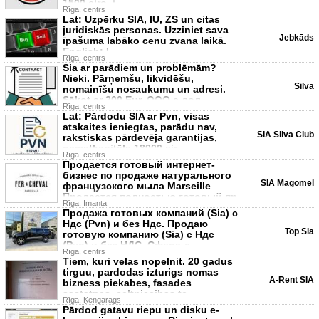
1500 eiro, i
Rīga, centrs
Lat: Uzpērku SIA, IU, ZS un citas
juridiskās personas. Uzziniet sava
Jebkāds
īpašuma labāko cenu zvana laikā.
English: I
Rīga, centrs
Sia ar parādiem un problēmām?
Nieki. Pārņemšu, likvidēšu,
Silva
nomainīšu nosaukumu un adresi.
Sākot ar 200 Eur. ООО с дол
Rīga, centrs
Lat: Pārdodu SIA ar Pvn, visas
atskaites ieniegtas, parādu nav,
SIA Silva Club
rakstiskas pārdevēja garantijas,
pamatkapitāls 18000 eir
Rīga, centrs
Продается готовый интернет-
бизнес по продаже натурального
SIA Magomel
французского мыла Marseille
Продается полностью готовый пр
Rīga, Imanta
Продажа готовых компаний (Sia) с
Ндс (Pvn) и без Ндс. Продаю
Top Sia
готовую компанию (Sia) с Ндс
(Pvn) и без НДС. Сфера д
Rīga, centrs
Tiem, kuri velas nopelnit. 20 gadus
tirguu, pardodas izturigs nomas
A-Rent SIA
bizness piekabes, fasades
sastatnes, celtniecibas te
Rīga, Ķengarags
Pārdod gatavu riepu un disku e-