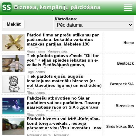
Biznesa, kompāniju pārdošana
Kārtošana:
Meklēt
Pārdod firmu ar preču atlikumu par
pašizmaksu. Izskatīšu variantus
Home
mazākās partijās. Mēbeles 190
vienības jaunas i
Rīgas rajons, Mārupes pag.
Tiek pārdots gatavs zīmols "Oil for
you" + eļļas spiedes iekārtas un e-
Bestpack
veikals Piedāvājumā gatavs,
strādājošs mājražo
Rīga, centrs
Tiek pārdots ejošs, augošs
iepakojuma materiālu bizness (ar
Bestpack SIA
noliktavu(īres līgums) un iestrādēm)
Tiek pārdots stabils
Rīga, centrs
Palīdzēšu atbrīvoties no Sia ar
parādiem vai bez parādiem. Помогу
Biznesiem
вам избавиться от SIA с долгами
или без. Palīdzē
Rīga, centrs
Pārdod biznesu vai izīrē -Kafejnīca-
konditorej a-veikals , iespēja
Sirds kūkas SIA
pārņemt ar visu Visu Inventāru , nav
nekādu apgrūtinā
Aizkraukle un raj., Aizkraukle