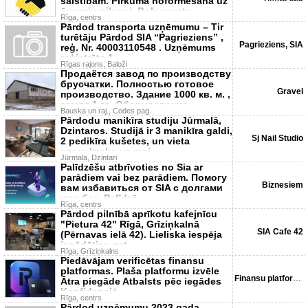
saistībām. Pirkuma noformēšana uz
ārzemju pilsoni. Dokumentu
Rīga, centrs
sagatavošan
Pārdod transporta uzņēmumu – Tir
turētāju Pārdod SIA “Pagrieziens” ,
Pagrieziens, SIA
reģ. Nr. 40003110548 . Uzņēmums
reģistrēts 1
Rīgas rajons, Baloži
Продаётся завод по производству
брусчатки. Полностью готовое
Gravel
производство. Здание 1000 кв. м. ,
земля 1 га. Оборудование
Bauska un raj., Codes pag.
Pārdodu manikīra studiju Jūrmalā,
Dzintaros. Studijā ir 3 manikīra galdi,
Sj Nail Studio
2 pedikīra kušetes, un vieta
uzacu/make up mei
Jūrmala, Dzintari
Palīdzēšu atbrīvoties no Sia ar
parādiem vai bez parādiem. Помогу
Biznesiem
вам избавиться от SIA с долгами
или без. Palīdzē
Rīga, centrs
Pārdod pilnībā aprīkotu kafejnīcu
"Pietura 42" Rīgā, Grīziņkalnā
SIA Cafe 42
(Pērnavas ielā 42). Lieliska iespēja
iegādāties gat
Rīga, Grīziņkalns
Piedāvājam verificētas finansu
platformas. Plaša platformu izvēle
Finansu platformas
Ātra piegāde Atbalsts pēc iegādes
Konfidenciā
Rīga, centrs
Pārdod uzņēmumu 2023 gada