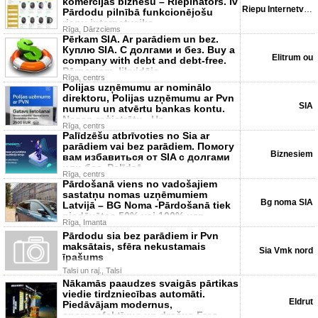
komercijas biznesu – Riepinators. lv
Riepu Internetveikals
Pārdodu pilnībā funkcionējošu
riepu internetveika
Rīga, Dārzciems
Pērkam SIA. Ar parādiem un bez.
Куплю SIA. C долгами и без. Buy a
Elitrum ou
company with debt and debt-free.
Pārņemam, likvidēja
Rīga, centrs
Polijas uzņēmumu ar nominālo
direktoru, Polijas uzņēmumu ar Pvn
SIA
numuru un atvērtu bankas kontu.
Nesen reģistrētu . Uz
Rīga, centrs
Palīdzēšu atbrīvoties no Sia ar
parādiem vai bez parādiem. Помогу
Biznesiem
вам избавиться от SIA с долгами
или без. Palīdzē
Rīga, centrs
Pārdošanā viens no vadošajiem
sastatņu nomas uzņēmumiem
Bg noma SIA
Latvijā – BG Noma -Pārdošanā tiek
piedāvātas 50% vai 100% uzņ
Rīga, Imanta
Pārdodu sia bez parādiem ir Pvn
maksātais, sfēra nekustamais
Sia Vmk nord
īpašums
Talsi un raj., Talsi
Nākamās paaudzes svaigās pārtikas
viedie tirdzniecības automāti.
Eldrut
Piedāvājam modernus,
energoefektīvus un drošus Fres