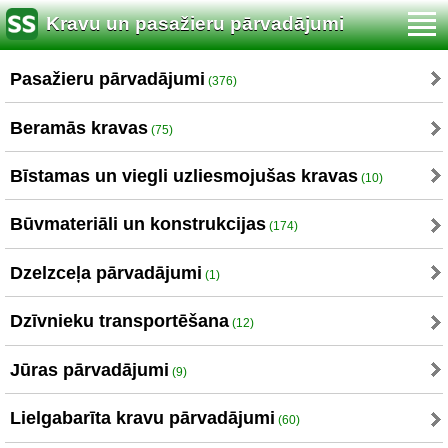
Kravu un pasažieru pārvadājumi
Pasažieru pārvadājumi
(376)
Beramās kravas
(75)
Bīstamas un viegli uzliesmojušas kravas
(10)
Būvmateriāli un konstrukcijas
(174)
Dzelzceļa pārvadājumi
(1)
Dzīvnieku transportēšana
(12)
Jūras pārvadājumi
(9)
Lielgabarīta kravu pārvadājumi
(60)