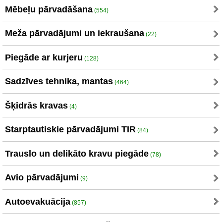
Mēbeļu pārvadāšana
(554)
Meža pārvadājumi un iekraušana
(22)
Piegāde ar kurjeru
(128)
Sadzīves tehnika, mantas
(464)
Šķidrās kravas
(4)
Starptautiskie pārvadājumi TIR
(84)
Trauslo un delikāto kravu piegāde
(78)
Avio pārvadājumi
(9)
Autoevakuācija
(857)