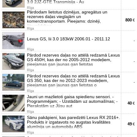
3.0 2JZ-GTE Transmisija - Au
Rīga
Pārdodam lietotus dzinējus, agregātus un
rezerves daļas vieglajām un
800
€
komerctransportam. Pieejams: dzinēji,
ātrumkārbas,
Rīga
Lexus GS, Iii 3.0 183kW 2006.01 - 2011.12
-
Rīga
Pārdod rezerves daļas no attēlā redzamā Lexus
GS 450H, kas der no 2005-2012 modeļiem,
-
pieejamas gan jaunas gan lietotas
Rīga
Pārdod rezerves daļas no attēlā redzamā Lexus
GS 350, kas der no 2012-2023 modeļiem,
-
pieejamas gan jaunas gan lietotas o
Rīga
Jauni un mazlietoti gaisa spiedienu sensori. -
Programmējam; - Uzstādām uz automašīnas; -
40
€
Pierakstām uz Jūsu aut
Rīga
Sānu pakāpieni, kas paredzēti Lexus RX 2016+.
Produkts ir izgatavots no augstas kvalitātes
49
€
alumīnija un automobiļu ABS
Rīga