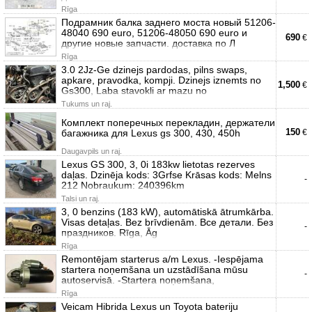
Rīga
Подрамник балка заднего моста новый 51206-
48040 690 euro, 51206-48050 690 euro и
690
€
другие новые запчасти. доставка по Л
Rīga
3.0 2Jz-Ge dzinejs pardodas, pilns swaps,
apkare, pravodka, kompji. Dzinejs iznemts no
1,500
€
Gs300, Laba stavokli ar mazu no
Tukums un raj.
Комплект поперечных перекладин, держатели
150
багажника для Lexus gs 300, 430, 450h
€
Daugavpils un raj.
Lexus GS 300, 3, 0i 183kw lietotas rezerves
daļas. Dzinēja kods: 3Grfse Krāsas kods: Melns
-
212 Nobraukum: 240396km
Talsi un raj.
3, 0 benzins (183 kW), automātiskā ātrumkārba.
Visas detaļas. Bez brīvdienām. Bсе детали. Без
-
праздников. Rīga, Āg
Rīga
Remontējam starterus a/m Lexus. -Iespējama
startera noņemšana un uzstādīšana mūsu
-
autoservisā. -Startera noņemšana,
Rīga
Veicam Hibrida Lexus un Toyota bateriju