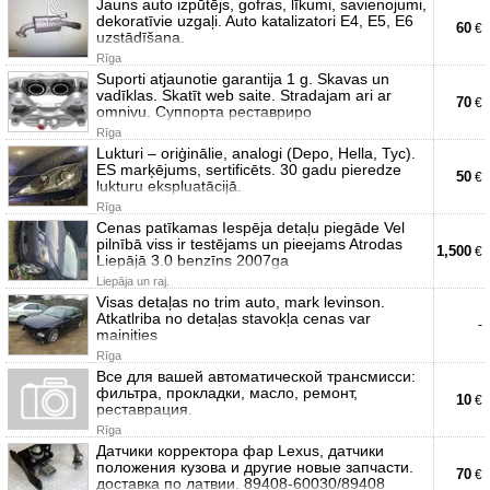
Jauns auto izpūtējs, gofras, līkumi, savienojumi,
dekoratīvie uzgaļi. Auto katalizatori E4, E5, E6
60
€
uzstādīšana.
Rīga
Suporti atjaunotie garantija 1 g. Skavas un
vadīklas. Skatīt web saite. Stradajam ari ar
70
€
omnivu. Суппорта реставриро
Rīga
Lukturi – oriģinālie, analogi (Depo, Hella, Tyc).
ES marķējums, sertificēts. 30 gadu pieredze
50
€
lukturu ekspluatācijā.
Rīga
Cenas patīkamas Iespēja detaļu piegāde Vel
pilnībā viss ir testējams un pieejams Atrodas
1,500
€
Liepājā 3.0 benzīns 2007ga
Liepāja un raj.
Visas detaļas no trim auto, mark levinson.
Atkatlriba no detaļas stavokļa cenas var
-
mainities
Rīga
Все для вашей автоматической трансмисси:
фильтра, прокладки, масло, ремонт,
10
€
реставрация.
Rīga
Датчики корректора фар Lexus, датчики
положения кузова и другие новые запчасти.
70
€
доставка по латвии. 89408-60030/89408