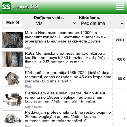
Lexus GS
Darījuma veids:
Kārtošana:
Meklēt
Мотор Идеальное состояние 12000km
выглядит как новый, частично с навесными
800
€
агрегатами В наличие также есть другие
детал
Rīga
Ra62 Mehāniska 6 pārnesumu ātrumkārba ar
kardānu no Lexys Is250 benzīns. Ir arī pārējas
700
€
flancis uz 2JZ par papildus maks
Rīga
Pārbaudīts ar garantiju 1985-2024 (lielākā daļa
restaurēti, cenas dažādas, no 45 eiro iespējama
55
€
piegāde) Lūgums zvanīt n
Rīga
Piedāvājam dīzeļa sūkņu pārbaude no 40eur
remontu no 150eur vieglajām automašīnām,
-
kravas automašīnām un traktortehnikai
Rīgas rajons
Piedāvājam profesionālu turbīnu restaurāciju no
200eur vieglajām automašīnām, kravas
-
automašīnām un traktortehnikai. G
Rīga