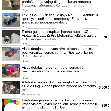
pardošanu, ja vajag-diagnostiku un remontu.
-
Продаем гибридные батареи, при нео
Rīga
Lexus Gs300. Детали с двух машин, наличие и
цены уточняйте по телефону. Есть новые
-
детали, на последнем фото.
Rīga
Riteņu gultņi un stupicas japāņu auto – UZ
Vietas visā Latvijā Pro Mehanika lielākais gultņu
70
€
tirdzniecības tīkls Latv
Rīga
Visas detaļas no divam a/m, eiropas, praktiski
bez korozijas, cenas var mainities atkariba no
-
detaļu stavokļa.
Rīga
Visas detaļas no cetram auto, cenas var
-
mainīties atkariba no detaļu stāvokļa.
Rīga
Pārdod rezerves daļas no Angļu Lexus Gs450H
SE A 2006g. Cenas precizēt zvanot pa norādīto
3,000
€
tel nr.
Ventspils un raj.
Pārdodam jaunus spārnus Jūsu automašīnas
krāsā visiem Lexus modeļiem. Iespējama detaļu
280
€
piegāde pa visu Latviju, Baltij