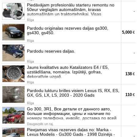
Piedāvājam profesionālu starteru remontu no
50eur vieglajām automašīnām, kravas
-
automašīnām un traktortehnikai. Visas
Rīga
Pardodu originalas rezerves daljas gs300,
5,000
gs430, gs450.
€
Rīga
Pardodu reserves daljas.
-
Rīga
Jauns kvalitatīvs auto Katalizators E4 / E5,
uzstādīšana, nomaiņa. Izpūtēji, gofras,
138
€
dekoratīvie uzgaļi.
Rīga
Pardodu lukturu brilles visiem Lexus IS, RX, ES,
110
GX, GS, LX, LS, 2003 - 2020 Gads
€
Rīga
Go 300, 3R1, Все детали от данного авто,
больше информации, цены и наличие по
-
номеру телефона, инвойс, доставка по всей
Daugavpils un raj.
Pieejamas visas rezerves daļas no: Marka -
Lexus Modelis - Gs300 Gads - 1998 Dzinējs -
-