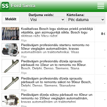
Ford Sierra
Darījuma veids:
Kārtošana:
Meklēt
Kvalitatīvas Bosch logu slotiņas priekš priekšējā
vējstikla, gan aizmugurējā stikla. Bosch logu
8
€
slotiņas ražo Vācu ražot
Rīga
Piedāvājam profesionālu starteru remontu no
50eur vieglajām automašīnām, kravas
-
automašīnām un traktortehnikai. Visas
Rīga
Piedāvājam profesionālu dīzeļa sprauslu
pārbaudi no 10eur un to remontu no 80eur.
-
Bosch, Delphi, Denso, Siemens, Stana
Rīga
Piedāvājam profesionālu dīzeļa sprauslu
pārbaudi un to remontu sākot no 90eur Bosch,
-
Delphi, Denso, Siemens, Stanadyne
Rīga
Piedāvājam dīzeļa sūkņu pārbaudi no 40eur un
remontu no 150eur vieglajām automašīnām,
-
kravas automašīnām un traktortehni
Rīga