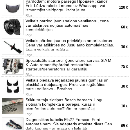
Pārdodam: motora pārsegs Продаем: капот
Ērti: Lūdzu rakstiet mums uz Whatsapp, vai
120
€
izmantojiet veidpogu Uzdot jautā
Rīga
Veikals pārdod jaunu salona ventilātoru, cena
var atšķirties no jūsu automašīnas
60
€
komplektācijas.
Rīga
Veikals pārdod jaunus priekšējos amortizatorus.
Cena var atšķirties no Jūsu auto komplektācijas.
30
€
Esam veikals ar reālu a
Rīga
Specializēts starteru- ģeneratoru serviss SIA M.
K. Auto remontē/pārdod restaurētus
75
€
starterus/generatorus ar garantiju.
Rīga
Veikals piedāvā iegādāties jaunus gumijas un
plastikāta dubļusargus. Preci var iegādāties
30
€
mūsu noliktavā - Brīvības
Rīga
Stiklu tīrītāja slotiņas Bosch Aeroeco. Logu
slotiņām komplektā ir pārejas, kuras ir
10
€
piemērotas automašīnām ar speciālaj
Rīga
Diagnostikas kabelis Els27 Forscan Ford
automašīnām. Šis adapteris atbalsta divas Can
65
€
datu kopnes - ar mazu un lielu ātr