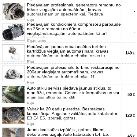
Piedāvājam profesionālu ģeneratoru remontu no
50eur vieglajām automašīnām, kravas
-
automašīnām un spectehnikai. Piedāvā
Rīga
Piedāvājam kondicioniera kompresoru pārbaude
no 25eur remontu no 60eur
-
vieglajām/smagajām automašīnām kā arī
traktortehn
Rīgas rajons
Piedāvājam jaunus nobalansētus turbīnu
kārtridžus vieglajām automašīnām, kravas
140
€
automašīnām un traktortehnikai Visas tu
Rīga
Piedāvājam profesionālu turbīnu restaurāciju no
200eur vieglajām automašīnām, kravas
-
automašīnām un traktortehnikai. G
Rīga
Auto stiklu serviss piedāvā jaunus stiklus, to
montāžu, remontu. Cenas ir informatīvas un var
50
€
mainīties atkarībā no stik
Rīga
Vairāk kā 20 gadu pieredze. Bezmaksas
konsultācija. Augstas kvalitātes auto katalizatori
120
€
E3 E4 E5, izpūtēji, gofras,
Rīga
Jauns kvalitatīvs izpūtējs , gofras, līkumi,
dekoratīvie uzgaļi. Auto katalizatori E4, E5.
45
€