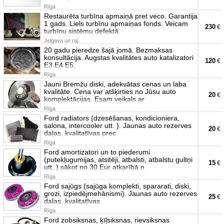
Rīga
Restaurēta turbīna apmaiņā pret veco. Garantija
1 gads. Liels turbīnu apmaiņas fonds. Veicam
230
€
turbīnu sistēmu defektā
Jelgava un raj.
20 gadu pieredze šajā jomā. Bezmaksas
konsultācija. Augstas kvalitātes auto katalizatori
120
€
E3 E4 E5.
Rīga
Jauni Bremžu diski, adekvātas cenas un laba
kvalitāte. Cena var atšķirties no Jūsu auto
20
€
komplektācijas. Esam veikals ar
Rīga
Ford radiators (dzesēšanas, kondicioniera,
salona, intercooler utt. ). Jaunas auto rezerves
20
€
daļas, kvalitatīvas prec
Rīga
Ford amortizatori un to piederumi
(putekļugumijas, atsitēji, atbalsti, atbalstu gultņi
15
€
utt. ) sākot no 30 Eur atkarībā n
Rīga
Ford sajūgs (sajūga komplekti, spararati, diski,
grozi, izpiedējmehānismi). Jaunas auto rezerves
25
€
daļas, kvalitatīvas
Rīga
Ford zobsiksnas, ķīļsiksnas, rievsiksnas