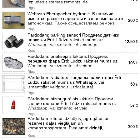
Izplūdes sistēmas remonts, de
Rīga
Webasto Eberspacher hydronic. В наличии
имеются разные варианты и запасные части к
200
€
автономкам. Также осуществляем ремонт
Rīga
Pārdodam: parking sensori Продаем: датчики
парковки Ērti: Lūdzu rakstiet mums uz
12.50
€
Whatsapp, vai izmantojiet veidpogu
Rīga
Pārdodam: priekšējais lukturis Продаем:
передняя фара Ērti: Lūdzu rakstiet mums uz
106
€
Whatsapp, vai izmantojiet veidpo
Rīga
Pārdodam: radiators Продаем: радиаторы Ērti:
Lūdzu rakstiet mums uz Whatsapp, vai
50
€
izmantojiet veidpogu Uzdot jautāj
Rīga
Pārdodam: aizmugurējais lukturis Продаем:
задние фонари Ērti: Lūdzu rakstiet mums uz
57
€
Whatsapp, vai izmantojiet veid
Rīga
Pārdodam lietotus dzinējus, agregātus un
rezerves daļas vieglajām un
300
€
komerctransportam. Pieejams: dzinēji,
ātrumkārbas,
Rīga