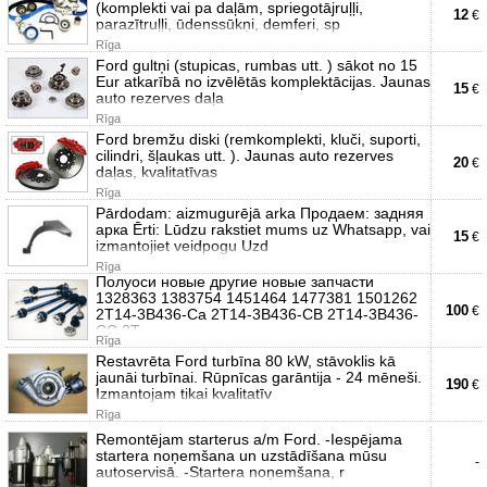
(komplekti vai pa daļām, spriegotājruļļi,
12
€
parazītruļļi, ūdenssūkņi, demferi, sp
Rīga
Ford gultņi (stupicas, rumbas utt. ) sākot no 15
Eur atkarībā no izvēlētās komplektācijas. Jaunas
15
€
auto rezerves daļa
Rīga
Ford bremžu diski (remkomplekti, kluči, suporti,
cilindri, šļaukas utt. ). Jaunas auto rezerves
20
€
daļas, kvalitatīvas
Rīga
Pārdodam: aizmugurējā arka Продаем: задняя
арка Ērti: Lūdzu rakstiet mums uz Whatsapp, vai
15
€
izmantojiet veidpogu Uzd
Rīga
Полуоси новые другие новые запчасти
1328363 1383754 1451464 1477381 1501262
100
€
2T14-3B436-Ca 2T14-3B436-CB 2T14-3B436-
CC 2T
Rīga
Restavrēta Ford turbīna 80 kW, stāvoklis kā
jaunāi turbīnai. Rūpnīcas garāntija - 24 mēneši.
190
€
Izmantojam tikai kvalitatīv
Rīga
Remontējam starterus a/m Ford. -Iespējama
startera noņemšana un uzstādīšana mūsu
-
autoservisā. -Startera noņemšana, r