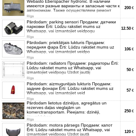
Webasto Eberspacher hydronic. В наличии
имеются разные варианты и запасные части к
200
€
автономкам. Также осуществляем ремонт
Rīga
Pārdodam: parking sensori Продаем: датчики
парковки Ērti: Lūdzu rakstiet mums uz
12.50
€
Whatsapp, vai izmantojiet veidpogu
Rīga
Pārdodam: priekšējais lukturis Продаем:
передняя фара Ērti: Lūdzu rakstiet mums uz
106
€
Whatsapp, vai izmantojiet veidpo
Rīga
Pārdodam: radiators Продаем: радиаторы Ērti:
Lūdzu rakstiet mums uz Whatsapp, vai
50
€
izmantojiet veidpogu Uzdot jautāj
Rīga
Pārdodam: aizmugurējais lukturis Продаем:
задние фонари Ērti: Lūdzu rakstiet mums uz
57
€
Whatsapp, vai izmantojiet veid
Rīga
Pārdodam lietotus dzinējus, agregātus un
rezerves daļas vieglajām un
250
€
komerctransportam. Pieejams: dzinēji,
ātrumkārbas,
Rīga
Pārdodam: motora pārsegs Продаем: капот
Ērti: Lūdzu rakstiet mums uz Whatsapp, vai
120
€
izmantojiet veidpogu Uzdot jautā