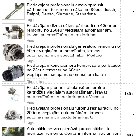
Piedāvājam profesionālu dīzeļa sprauslu
pārbaudi un to remontu sākot no 90eur Bosch,
-
Delphi, Denso, Siemens, Stanadyne
Rīga
Piedāvājam dīzeļa sūkņu pārbaudi no 40eur un
remontu no 150eur vieglajām automašīnām,
-
kravas automašīnām un traktortehni
Rīga
Piedāvājam profesionālu ģeneratoru remontu no
50eur vieglajām automašīnām, kravas
-
automašīnām un spectehnikai. Piedāvā
Rīga
Piedāvājam kondicioniera kompresoru pārbaude
no 25eur remontu no 60eur
-
vieglajām/smagajām automašīnām kā arī
traktortehn
Rīgas rajons
Piedāvājam jaunus nobalansētus turbīnu
kārtridžus vieglajām automašīnām, kravas
140
€
automašīnām un traktortehnikai Visas tu
Rīga
Piedāvājam profesionālu turbīnu restaurāciju no
200eur vieglajām automašīnām, kravas
-
automašīnām un traktortehnikai. G
Rīga
Auto stiklu serviss piedāvā jaunus stiklus, to
montāžu, remontu. Cenas ir informatīvas un var
80
€