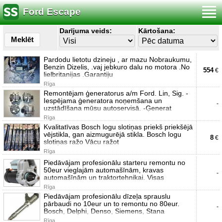
Ford Escape
Darījuma veids:
Kārtošana:
Meklēt
Pardodu lietotu dzineju , ar mazu Nobraukumu,
Benzin Dizelis, .vaj jebkuro dalu no motora .No
554
€
lielbritanijas .Garantiju
Rīga
Remontējam ģeneratorus a/m Ford. Lin, Sig. -
Iespējama ģeneratora noņemšana un
-
uzstādīšana mūsu autoservisā. -Ģenerat
Rīga
Kvalitatīvas Bosch logu slotiņas priekš priekšējā
vējstikla, gan aizmugurējā stikla. Bosch logu
8
€
slotiņas ražo Vācu ražot
Rīga
Piedāvājam profesionālu starteru remontu no
50eur vieglajām automašīnām, kravas
-
automašīnām un traktortehnikai. Visas
Rīga
Piedāvājam profesionālu dīzeļa sprauslu
pārbaudi no 10eur un to remontu no 80eur.
-
Bosch, Delphi, Denso, Siemens, Stana
Rīga