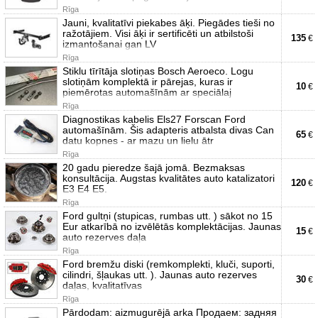
Rīga
Jauni, kvalitatīvi piekabes āķi. Piegādes tieši no
ražotājiem. Visi āķi ir sertificēti un atbilstoši
135
€
izmantošanai gan LV
Rīga
Stiklu tīrītāja slotiņas Bosch Aeroeco. Logu
slotiņām komplektā ir pārejas, kuras ir
10
€
piemērotas automašīnām ar speciālaj
Rīga
Diagnostikas kabelis Els27 Forscan Ford
automašīnām. Šis adapteris atbalsta divas Can
65
€
datu kopnes - ar mazu un lielu ātr
Rīga
20 gadu pieredze šajā jomā. Bezmaksas
konsultācija. Augstas kvalitātes auto katalizatori
120
€
E3 E4 E5.
Rīga
Ford gultņi (stupicas, rumbas utt. ) sākot no 15
Eur atkarībā no izvēlētās komplektācijas. Jaunas
15
€
auto rezerves daļa
Rīga
Ford bremžu diski (remkomplekti, kluči, suporti,
cilindri, šļaukas utt. ). Jaunas auto rezerves
30
€
daļas, kvalitatīvas
Rīga
Pārdodam: aizmugurējā arka Продаем: задняя