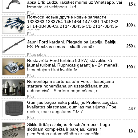
арка Ērti: Lūdzu rakstiet mums uz Whatsapp, vai
15
€
izmantojiet veidpogu Uzd
Rīga
Полуоси новые другие новые запчасти
1328363 1383754 1451464 1477381 1501262
100
€
2T14-3B436-Ca 2T14-3B436-CB 2T14-3B436-
CC 2T
Rīga
Jauni Ford kardāni. Piegāde pa Latviju, Baltiju,
250
ES. Precīzas cenas – skatīt zemāk.
€
Rīgas rajons
Restavrēta Ford turbīna 80 kW, stāvoklis kā
jaunāi turbīnai. Rūpnīcas garāntija - 24 mēneši.
190
€
Izmantojam tikai kvalitatīv
Rīga
Remontējam starterus a/m Ford. -Iespējama
startera noņemšana un uzstādīšana mūsu
-
autoservisā. -Startera noņemšana, r
Rīga
Gumijas bagāžnieka paklājiņš Proline: augstas
kvalitātes plastmasa, gumijas maisījums / Tpe,
44
€
melns, malu augstums līdz 7
Rīga
Stiklu tīrītāja slotiņas Bosch Aeroeco. Logu
slotiņām komplektā ir pārejas, kuras ir
10
€
piemērotas automašīnām ar speciālaj