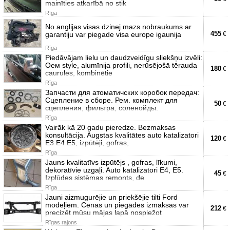
mainīties atkarībā no stik
Rīga
No anglijas visas dzinej mazs nobraukums ar
455
garantiju var piegade visa europe igaunija
€
Rīga
Piedāvājam lielu un daudzveidīgu sliekšņu izvēli:
Оем style, alumīnija profili, nerūsējošā tērauda
180
€
caurules, kombinētie
Rīga
Запчасти для атоматичских коробок передач:
Сцепление в сборе. Рем. комплект для
50
€
сцепления, фильтра, соленойды.
Rīga
Vairāk kā 20 gadu pieredze. Bezmaksas
konsultācija. Augstas kvalitātes auto katalizatori
120
€
E3 E4 E5, izpūtēji, gofras,
Rīga
Jauns kvalitatīvs izpūtējs , gofras, līkumi,
dekoratīvie uzgaļi. Auto katalizatori E4, E5.
45
€
Izplūdes sistēmas remonts, de
Rīga
Jauni aizmugurējie un priekšējie tilti Ford
modeļiem. Cenas un piegādes izmaksas var
212
€
precizēt mūsu mājas lapā nospiežot
Rīgas rajons