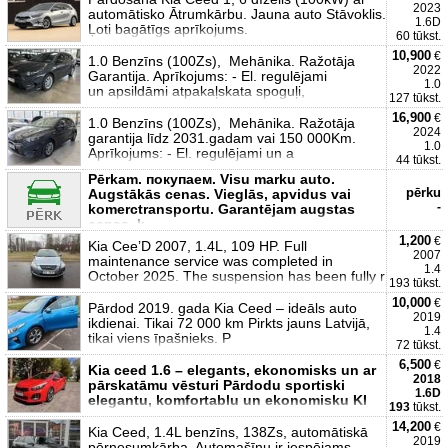
2023
automātisko Ātrumkārbu. Jauna auto Stāvoklis.
1.6D
Ļoti bagātīgs aprīkojums.
60 tūkst.
10,900
€
1.0 Benzīns (100Zs), Mehānika. Ražotāja
2022
Garantija. Aprīkojums: - El. regulējami
1.0
un apsildāmi atpakaļskata spoguļi,
127 tūkst.
16,900
€
1.0 Benzīns (100Zs), Mehānika. Ražotāja
2024
garantija līdz 2031.gadam vai 150 000Km.
1.0
Aprīkojums: - El. regulējami un a
44 tūkst.
Pērkam. покупаем. Visu marku auto.
pērku
Augstākās cenas. Vieglās, apvidus vai
-
komerctransportu. Garantējam augstas
cenas, k
1,200
€
Kia Cee’D 2007, 1.4L, 109 HP. Full
2007
maintenance service was completed in
1.4
October 2025. The suspension has been fully r
193 tūkst.
10,000
€
Pārdod 2019. gada Kia Ceed – ideāls auto
2019
ikdienai. Tikai 72 000 km Pirkts jauns Latvijā,
1.4
tikai viens īpašnieks. P
72 tūkst.
6,500
€
Kia ceed 1.6 – elegants, ekonomisks un ar
2018
pārskatāmu vēsturi Pārdodu sportiski
1.6D
elegantu, komfortablu un ekonomisku KI
193
tūkst.
14,200
€
Kia Ceed, 1.4L benzīns, 138Zs, automātiskā
2019
pērnesumkārba. Automašīnu ir iespējams