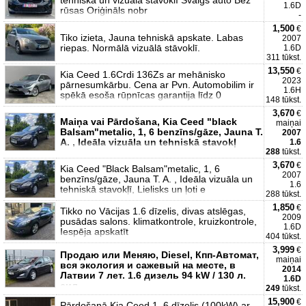
tehniskā un vizuālā stavoklī Svaigs auto Bez
1.6D
rūsas Oriģināls nobr
-
1,500
€
Tiko izieta, Jauna tehniskā apskate. Labas
2007
riepas. Normālā vizuālā stāvoklī.
1.6D
311 tūkst.
13,550
€
Kia Ceed 1.6Crdi 136Zs ar mehānisko
2023
pārnesumkārbu. Cena ar Pvn. Automobilim ir
1.6H
spēkā esoša rūpnīcas garantija līdz 0
148 tūkst.
3,670
€
Maiņa vai Pārdošana, Kia Ceed "black
maiņai
Balsam"metalic, 1, 6 benzīns/gāze, Jauna T.
2007
A. , Ideāla vizuāla un tehniskā stavokļ
1.6
288
tūkst.
3,670
€
Kia Ceed "Black Balsam"metalic, 1, 6
2007
benzīns/gāze, Jauna T. A. , Ideāla vizuāla un
1.6
tehniskā stavokļī, Lielisks un ļoti e
288 tūkst.
1,850
€
Tikko no Vācijas 1.6 dīzelis, divas atslēgas,
2009
pusādas salons. klimatkontrole, kruizkontrole,
1.6D
Iespēja apskatīt
404 tūkst.
3,999
€
Продаю или Меняю, Diesel, Кпп-Автомат,
maiņai
вся экология и сажевый на месте, в
2014
Латвии 7 лет. 1.6 дизель 94 kW / 130 л.
1.6D
сил.
249
tūkst.
15,900
€
Pārdošanā Kia Ceed 1, 6 dīzelis (100kW) ar