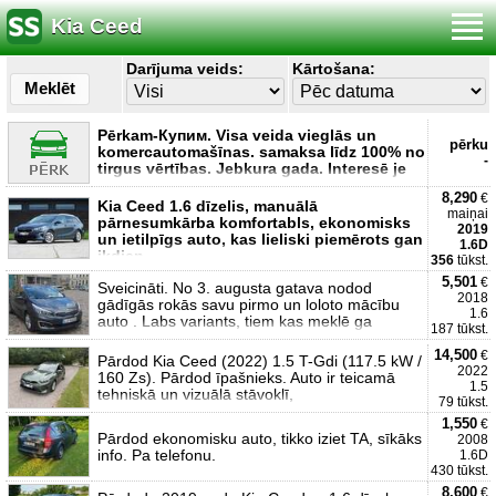
Kia Ceed
Darījuma veids:
Kārtošana:
Meklēt
Pērkam-Купим. Visa veida vieglās un
pērku
komercautomašīnas. samaksa līdz 100% no
-
tirgus vērtības. Jebkura gada. Interesē je
8,290
€
Kia Ceed 1.6 dīzelis, manuālā
maiņai
pārnesumkārba komfortabls, ekonomisks
2019
un ietilpīgs auto, kas lieliski piemērots gan
1.6D
ikdien
356
tūkst.
5,501
€
Sveicināti. No 3. augusta gatava nodod
2018
gādīgās rokās savu pirmo un loloto mācību
1.6
auto . Labs variants, tiem kas meklē ga
187 tūkst.
14,500
€
Pārdod Kia Ceed (2022) 1.5 T-Gdi (117.5 kW /
2022
160 Zs). Pārdod īpašnieks. Auto ir teicamā
1.5
tehniskā un vizuālā stāvoklī,
79 tūkst.
1,550
€
Pārdod ekonomisku auto, tikko iziet TA, sīkāks
2008
info. Pa telefonu.
1.6D
430 tūkst.
8,600
€