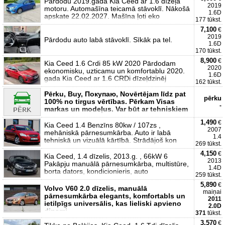
Pārdodu 2019.gada Kia Ceed ar 1.6 dīzeļa
2019
motoru. Automašīna teicamā stāvoklī. Nākošā
1.6D
apskate 22.02.2027. Mašīna ļoti eko
177 tūkst.
7,100
€
2019
Pārdodu auto labā stāvoklī. Sīkāk pa tel.
1.6D
170 tūkst.
8,900
€
Kia Ceed 1.6 Crdi 85 kW 2020 Pārdodam
2020
ekonomisku, uzticamu un komfortablu 2020.
1.6D
gada Kia Ceed ar 1.6 CRDi dīzeļdzinēj
162 tūkst.
Pērku, Buy, Покупаю, Novērtējam līdz pat
pērku
100% no tirgus vērtības. Pērkam Visas
-
markas un modeļus. Var būt ar tehniskiem
1,490
€
Kia Ceed 1.4 Benzīns 80kw / 107zs ,
2007
mehāniskā pārnesumkārba. Auto ir labā
1.4
tehniskā un vizuālā kārtībā. Strādājoš kon
269 tūkst.
4,150
€
Kia Ceed, 1.4 dīzelis, 2013.g. , 66kW 6
2013
Pakāpju manuālā pārnesumkārba, multistūre,
1.4D
borta dators, kondicionieris, auto
259 tūkst.
5,890
€
Volvo V60 2.0 dīzelis, manuālā
maiņai
pārnesumkārba elegants, komfortabls un
2011
ietilpīgs universālis, kas lieliski apvieno
2.0D
dinami
371
tūkst.
3,570
€