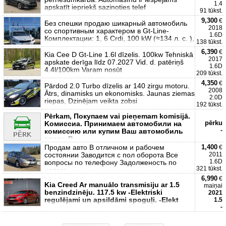
1.4
apskatīt iepriekš sazinoties telef
91 tūkst.
9,300
€
Без спешки продаю шикарный автомобиль
2018
со спортивным характером в Gt-Line-
1.6D
Комплектации: 1, 6 Crdi, 100 kW (≈134 л. с. ),
138 tūkst.
6,390
€
Kia Cee D Gt-Line 1.6l dīzelis. 100kw Tehniskā
2017
apskate derīga līdz 07.2027 Vid. d. patēriņš
1.6D
4.4l/100km Varam nosūt
209 tūkst.
4,350
€
Pārdod 2.0 Turbo dīzelis ar 140 zirgu motoru.
2008
Ātrs, dinamisks un ekonomisks. Jaunas ziemas
2.0D
riepas, Dzinējam veikta zobsi
192 tūkst.
Pērkam, Покупаем vai pieņemam komisijā.
pērku
Kомиссиa. Принимаем автомобили на
-
комиссию или купим Ваш автомобиль
сразу. P
Продам авто В отличном и рабочем
1,400
€
состоянии Заводится с пол оборота Все
2011
1.6D
вопросы по телефону Задолженость по
321 tūkst.
налога
6,990
€
Kia Creed Ar manuālo transmisiju ar 1.5
maiņai
benzindzinēju. 117.5 kw -Elektriski
2021
regulējami un apsildāmi spoguļi. -Elekt
1.5
-