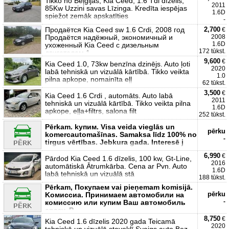
Tikko no Beļģijas, Kia Ceed, 1.6 Tdi dīzelis,
2011
85Kw Uzzini savas Līzinga. Kredīta iespējas
1.6D
spiežot zemāk apskatīties
-
Продаётся Kia Ceed sw 1.6 Crdi, 2008 год
2,700
€
Продаётся надёжный, экономичный и
2008
1.6D
ухоженный Kia Ceed с дизельным
172 tūkst.
двигателем 1.
9,600
€
Kia Ceed 1.0, 73kw benzīna dzinējs. Auto ļoti
2020
labā tehniskā un vizuālā kārtībā. Tikko veikta
1.0
pilna apkope, nomainīta eļļ
62 tūkst.
3,500
€
Kia Ceed 1.6 Crdi , automāts. Auto labā
2011
tehniskā un vizuālā kārtībā. Tikko veikta pilna
1.6D
apkope, eļļa+filtrs, salona filt
252 tūkst.
Pērkam. kупим. Visa veida vieglās un
pērku
komercautomašīnas. Samaksa līdz 100% no
-
tirgus vērtības. Jebkura gada. Interesē j
6,990
€
Pārdod Kia Ceed 1.6 dīzelis, 100 kw, Gt-Line,
2016
automātiskā Ātrumkārba. Cena ar Pvn. Auto
1.6D
labā tehniskā un vizuālā stā
188 tūkst.
Pērkam, Покупаем vai pieņemam komisijā.
pērku
Kомиссиa. Принимаем автомобили на
-
комиссию или купим Ваш автомобиль
сразу. P
8,750
€
Kia Ceed 1.6 dīzelis 2020 gada Teicamā
2020