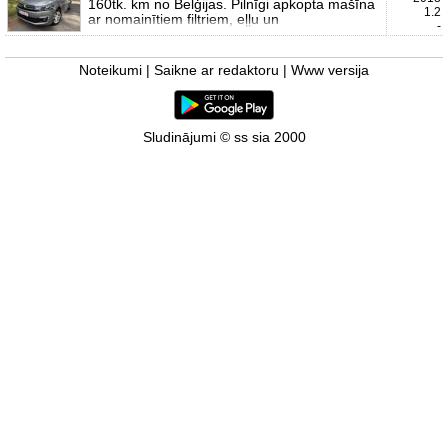
160tk. km no Belģijas. Pilnīgi apkopta mašīna
1.2
ar nomainītiem filtriem, eļļu un
-
Noteikumi
|
Saikne ar redaktoru
|
Www versija
Sludinājumi © ss sia 2000