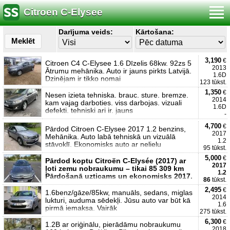
Citroen C-Elysee
Darījuma veids:
Kārtošana:
Meklēt
3,190
€
Citroen C4 C-Elysee 1.6 Dīzelis 68kw. 92zs 5
2013
Ātrumu mehānika. Auto ir jauns pirkts Latvijā.
1.6D
Dzinējam ir tikko nomai
123 tūkst.
1,350
€
Nesen izieta tehniska. brauc. sture. bremze.
2014
kam vajag darboties. viss darbojas. vizuali
1.6D
defekti. tehniski ari ir. jauns
-
4,700
€
Pārdod Citroen C-Elysee 2017 1.2 benzins,
2017
Mehānika. Auto labā tehniskā un vizuālā
1.2
stāvoklī. Ekonomisks auto ar nelielu
95 tūkst.
5,000
€
Pārdod koptu Citroën C-Elysée (2017) ar
2017
ļoti zemu nobraukumu – tikai 85 309 km
1.2
Pārdošanā uzticams un ekonomisks 2017.
86
tūkst.
2,495
€
1.6benz/gāze/85kw, manuāls, sedans, miglas
2014
lukturi, auduma sēdekļi. Jūsu auto var būt kā
1.6
pirmā iemaksa. Vairāk
275 tūkst.
6,300
€
1.2B ar oriģinālu, pierādāmu nobraukumu
2018