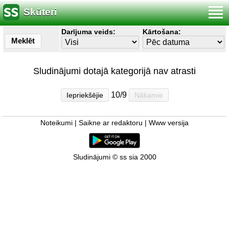
Skūteri
Darījuma veids:
Kārtošana:
Meklēt
Sludinājumi dotajā kategorijā nav atrasti
10/9
Iepriekšējie
Nākamie
Noteikumi
|
Saikne ar redaktoru
|
Www versija
Sludinājumi © ss sia 2000